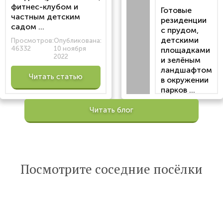
фитнес-клубом и
Готовые
частным детским
резиденции
садом ...
с прудом,
детскими
Просмотров:
Опубликована:
46332
10 ноября
площадками
2022
и зелёным
ландшафтом
Читать статью
в окружении
парков ...
Просмотров:
Читать блог
100195
Опубликована:
6 октября 2022
Читать
Посмотрите соседние посёлки
статью