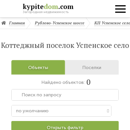
kypite
dom
.com
Загородная недвижимость
Главная
Рублево-Успенское шоссе
КП Успенское сел
Коттеджный поселок Успенское село
Объекты
Поселки
0
Найдено
объектов:
Открыть фильтр