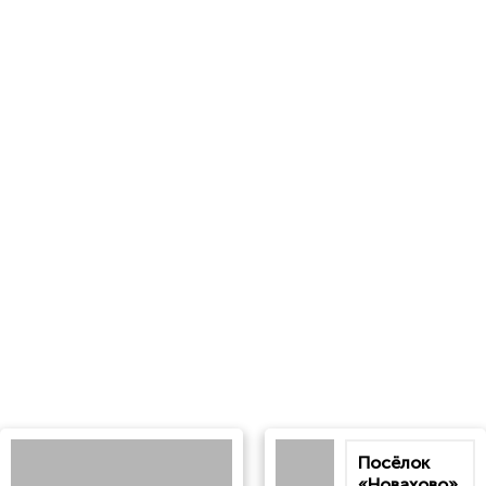
Посёлок
«Новахово».