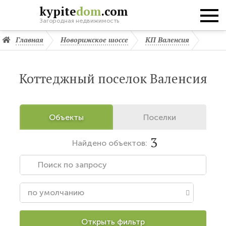
kypite
dom
.com
Загородная недвижимость
Главная
Новорижское шоссе
КП Валенсия
Коттеджный поселок Валенсия
Объекты
Поселки
3
Найдено
объектов:
Открыть фильтр