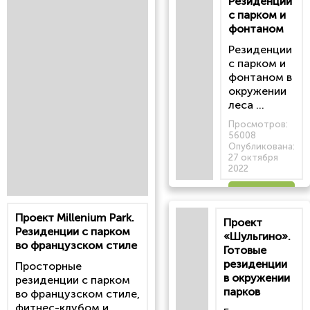
Резиденции
с парком и
фонтаном
Резиденции
с парком и
фонтаном в
окружении
леса ...
Просмотров:
56008
Опубликована:
27 октября
2022
Читать
Проект Millenium Park.
Проект
статью
Резиденции с парком
«Шульгино».
во французском стиле
Готовые
резиденции
Просторные
в окружении
резиденции с парком
парков
во французском стиле,
фитнес-клубом и