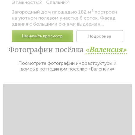
Этажность:
2
Спальни:
4
Загородный дом площадью 182 м² построен
на уютном полевом участке 6 соток. Фасад
здания с большими окнами выдержан...
Назначить просмотр
Подробнее
Фотографии посёлка
«Валенсия»
Посмотрите фотографии инфраструктуры и
домов в коттеджном посёлке «Валенсия»