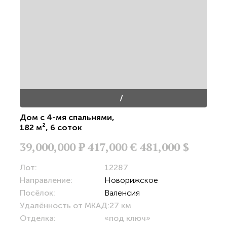
/
Дом с 4-мя спальнями
,
182 м²
,
6 соток
39,000,000
Р
417,000 €
481,000 $
Лот:
12287
Направление:
Новорижское
Посёлок:
Валенсия
Удалённость от МКАД:
27 км
Отделка:
«под ключ»