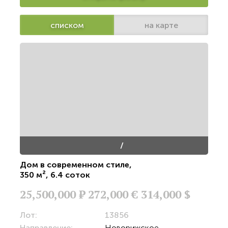
списком
на карте
/
Дом в современном стиле
,
350 м²
,
6.4 соток
25,500,000
Р
272,000 €
314,000 $
Лот:
13856
Направление:
Новорижское