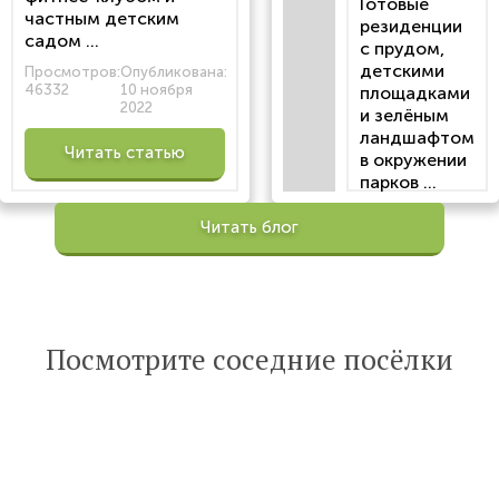
Готовые
частным детским
резиденции
садом ...
с прудом,
детскими
Просмотров:
Опубликована:
46332
10 ноября
площадками
2022
и зелёным
ландшафтом
Читать статью
в окружении
парков ...
Просмотров:
Читать блог
100196
Опубликована:
6 октября 2022
Читать
Посмотрите соседние посёлки
статью