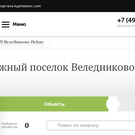
портала kypitedom.com
+7 (4
Меню
Круглосут
П Веледниково Deluxe
жный поселок Веледниково
Объекты
0
Найдено
объектов: