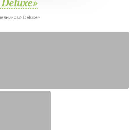
 Deluxe»
ледниково Deluxe»