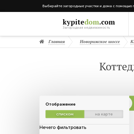
Выбирайте загородные участки и дома с помощью 
kypite
dom
.com
Загородная недвижимость
Главная
Новорижское шоссе
К
Коттед
Отображение
списком
на карте
Нечего фильтровать