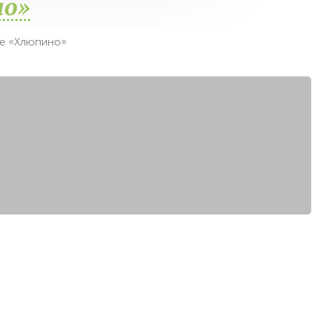
но»
ке «Хлюпино»