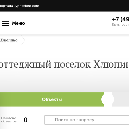
портала kypitedom.com
+7 (4
Меню
Круглосут
 Хлюпино
оттеджный поселок Хлюпи
Объекты
0
Найдено
объектов: