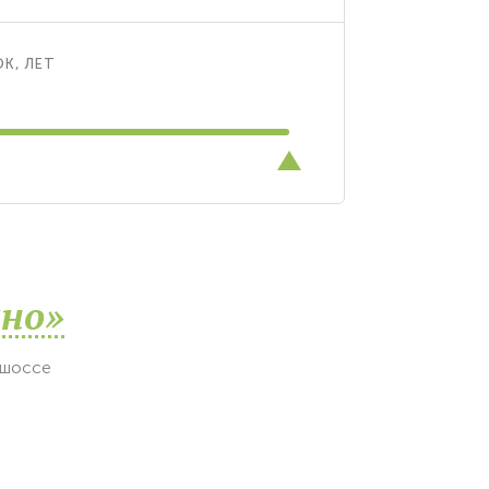
К, ЛЕТ
но»
 шоссе