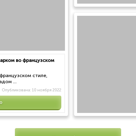
 парком во французском
 французском стиле,
дом ...
Опубликована:
10 ноября 2022
ю