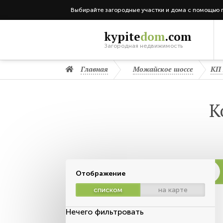
Выбирайте загородные участки и дома с помощью 
kypite
dom
.com
Загородная недвижимость
Главная
Можайское шоссе
КП
К
Отображение
списком
на карте
Нечего фильтровать