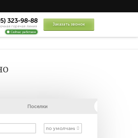
95) 323-98-88
Заказать звонок
очная горячая линия
Сейчас работаем
но
Поселки