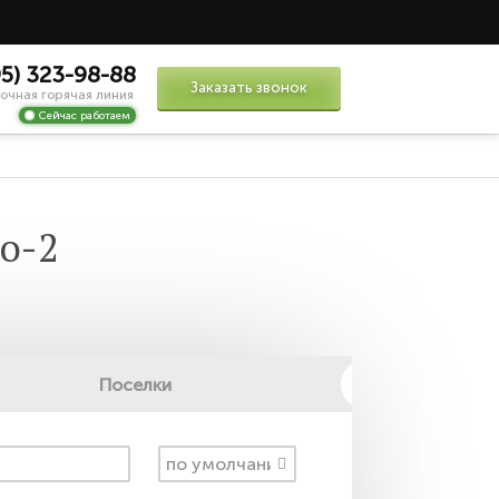
95) 323-98-88
Заказать звонок
очная горячая линия
Сейчас работаем
о-2
Поселки