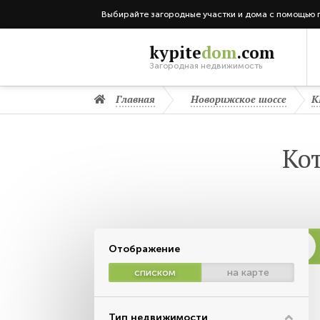
Выбирайте загородные участки и дома с помощью 
kypite
dom
.com
Загородная недвижимость
Главная
Новорижское шоссе
К
Ко
Отображение
списком
на карте
Тип недвижимости