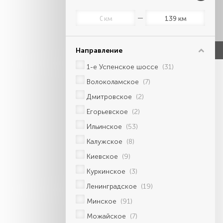
км
км
Направление
1-е Успенское шоссе
(31)
Волоколамское
(7)
Дмитровское
(2)
Егорьевское
(2)
Ильинское
(53)
Калужское
(8)
Киевское
(9)
Куркинское
(3)
Ленинградское
(19)
Минское
(91)
Можайское
(7)