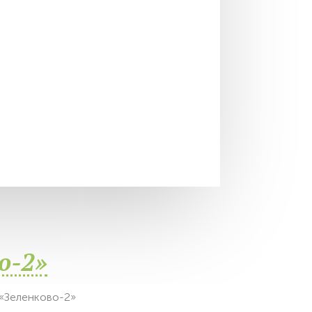
о-2»
«Зеленково-2»