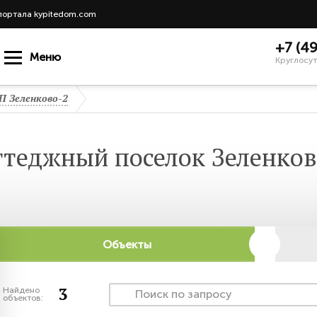
портала kypitedom.com
+7 (4
Меню
Круглосут
П Зеленково-2
ттеджный поселок Зеленков
Объекты
3
Найдено
объектов: