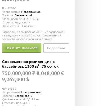
Лот:
12876
Направление:
Новорижское
Посёлок:
Зеленково-2
Удалённость от МКАД:
25 км
Отделка:
«под ключ»
Этажность:
3
Спальни:
5
Загородный дом площадью 911 м² расположен
на видовом участке 20 соток. Современный
фасад облицован красным кирпичом...
Назначить просмотр
Подробнее
Современная резиденция с
бассейном
,
1300 м²
,
75 соток
750,000,000
Р
8,048,000 €
9,267,000 $
Лот:
14568
Направление:
Новорижское
Посёлок:
Зеленково-2
Удалённость от МКАД:
25 км
Отделка:
«под ключ»