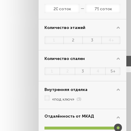
соток
соток
Количество этажей
1
2
3
4+
Количество спален
1
2
3
4
5+
Внутренняя отделка
«под ключ»
(3)
Отдалённость от МКАД