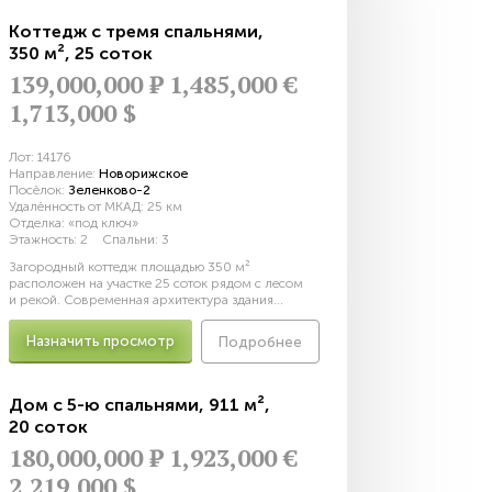
Коттедж с тремя спальнями
,
350 м²
,
25 соток
139,000,000
Р
1,485,000 €
1,713,000 $
Лот:
14176
Направление:
Новорижское
Посёлок:
Зеленково-2
Удалённость от МКАД:
25 км
Отделка:
«под ключ»
Этажность:
2
Спальни:
3
Загородный коттедж площадью 350 м²
расположен на участке 25 соток рядом с лесом
и рекой. Современная архитектура здания...
Назначить просмотр
Подробнее
Дом с 5-ю спальнями
,
911 м²
,
20 соток
180,000,000
Р
1,923,000 €
2,219,000 $