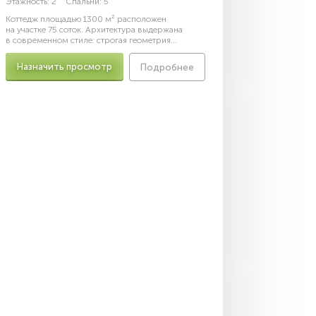
Этажность:
2
Спальни:
5
Коттедж площадью 1300 м² расположен
на участке 75 соток. Архитектура выдержана
в современном стиле: строгая геометрия...
Назначить просмотр
Подробнее