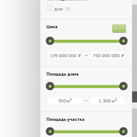
дом
(3)
Цена
Р
Р
Р
Площадь дома
2
2
м
м
Площадь участка