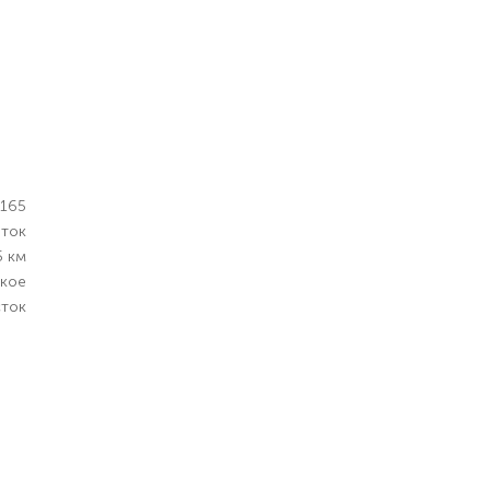
2165
оток
5 км
ское
сток