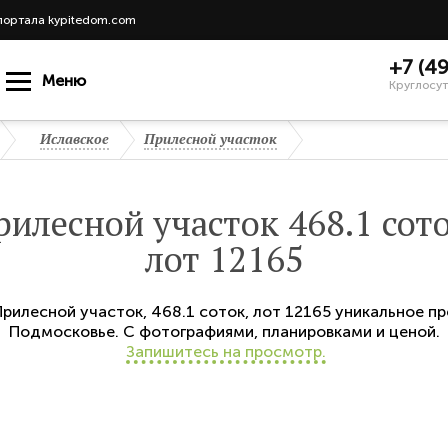
портала kypitedom.com
+7 (4
Меню
Круглосут
Иславское
Прилесной участок
рилесной участок 468.1 сото
лот 12165
Прилесной участок
,
468.1 соток,
лот 12165
уникальное пр
Подмосковье. С фотографиями, планировками и ценой.
Запишитесь на просмотр.