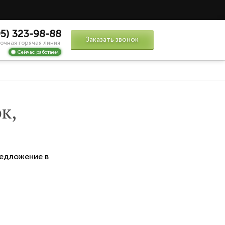
95) 323-98-88
Заказать звонок
очная горячая линия
Сейчас работаем
к,
едложение в