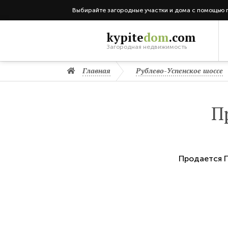
Выбирайте загородные участки и дома с помощью 
kypite
dom
.com
Загородная недвижимость
Главная
Рублево-Успенское шоссе
П
Продается