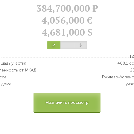
384,700,000
Р
4,056,000 €
4,681,000 $
Р
$
1
щадь участка
468.1 с
ленность от МКАД
2
ссе
Рублево-Успен
 дома
уча
Назначить просмотр