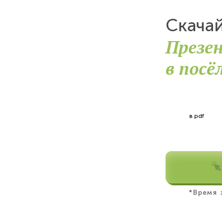
Скача
Презе
в посё
в pdf
*Время 