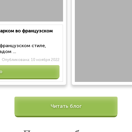
 парком во французском
 французском стиле,
дом ...
Опубликована:
10 ноября 2022
ю
Читать блог