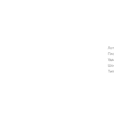
Лот
Пло
Уда
Шо
Тип