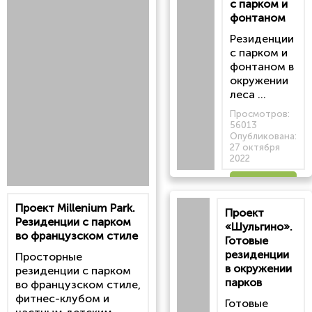
с парком и
фонтаном
Резиденции
с парком и
фонтаном в
окружении
леса ...
Просмотров:
56013
Опубликована:
27 октября
2022
Читать
Проект Millenium Park.
Проект
статью
Резиденции с парком
«Шульгино».
во французском стиле
Готовые
резиденции
Просторные
в окружении
резиденции с парком
парков
во французском стиле,
фитнес-клубом и
Готовые