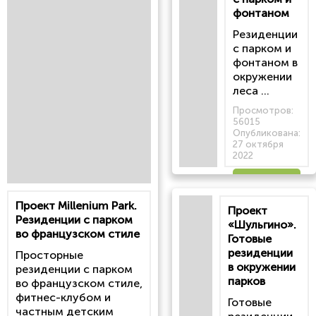
фонтаном
Резиденции
с парком и
фонтаном в
окружении
леса ...
Просмотров:
56015
Опубликована:
27 октября
2022
Читать
Проект Millenium Park.
Проект
статью
Резиденции с парком
«Шульгино».
во французском стиле
Готовые
резиденции
Просторные
в окружении
резиденции с парком
парков
во французском стиле,
фитнес-клубом и
Готовые
частным детским