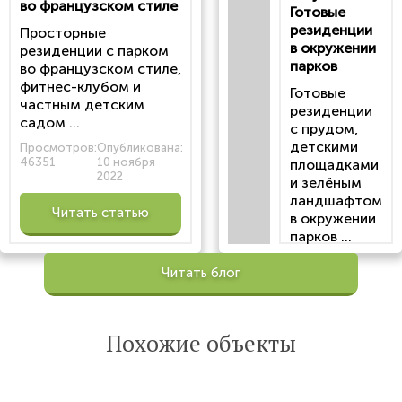
во французском стиле
Готовые
резиденции
Просторные
в окружении
резиденции с парком
парков
во французском стиле,
фитнес-клубом и
Готовые
частным детским
резиденции
садом ...
с прудом,
детскими
Просмотров:
Опубликована:
46351
10 ноября
площадками
2022
и зелёным
ландшафтом
Читать статью
в окружении
парков ...
Просмотров:
Читать блог
100202
Опубликована:
6 октября 2022
Похожие объекты
Читать
статью