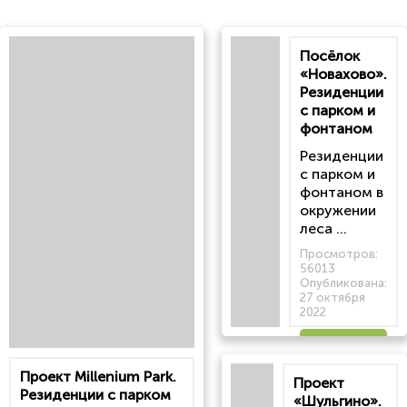
Посёлок
«Новахово».
Резиденции
с парком и
фонтаном
Резиденции
с парком и
фонтаном в
окружении
леса ...
Просмотров:
56013
Опубликована:
27 октября
2022
Читать
Проект Millenium Park.
Проект
статью
Резиденции с парком
«Шульгино».