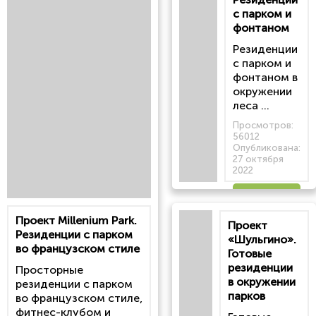
с парком и
фонтаном
Резиденции
с парком и
фонтаном в
окружении
леса ...
Просмотров:
56012
Опубликована:
27 октября
2022
Читать
Проект Millenium Park.
Проект
статью
Резиденции с парком
«Шульгино».
во французском стиле
Готовые
резиденции
Просторные
в окружении
резиденции с парком
парков
во французском стиле,
фитнес-клубом и