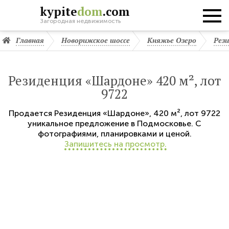
kypite
dom
.com
Загородная недвижимость
Главная
Новорижское шоссе
Княжье Озеро
Рез
Резиденция «Шардоне» 420 м², лот
9722
Продается
Резиденция «Шардоне»
,
420 м²,
лот 9722
уникальное предложение в Подмосковье. С
фотографиями, планировками и ценой.
Запишитесь на просмотр.