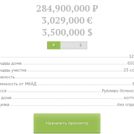
284,900,000
Р
3,029,000 €
3,500,000 $
Р
$
12
щадь дома
65
щадь участка
23 с
ажность
ленность от МКАД
ссе
Рублево-Успен
 дома
котт
елка
без отд
Назначить просмотр