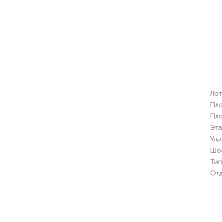
Лот
Пло
Пло
Эт
Уда
Шо
Тип
Отд