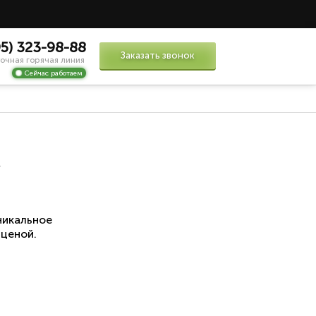
95) 323-98-88
Заказать звонок
очная горячая линия
Сейчас работаем
м
икальное
 ценой.