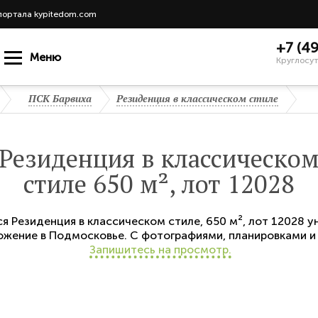
портала kypitedom.com
+7 (4
Меню
Круглосут
ПСК Барвиха
Резиденция в классическом стиле
Резиденция в классическо
стиле 650 м², лот 12028
ся
Резиденция в классическом стиле
,
650 м²,
лот 12028
ун
жение в Подмосковье. С фотографиями, планировками и
Запишитесь на просмотр.