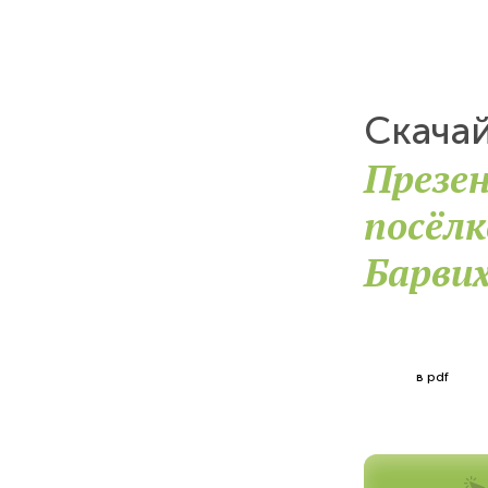
Скача
Презе
посёл
Барви
в pdf