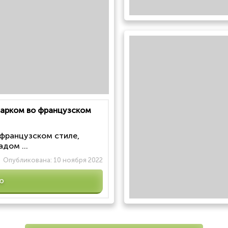
 парком во французском
 французском стиле,
дом ...
Опубликована:
10 ноября 2022
ю