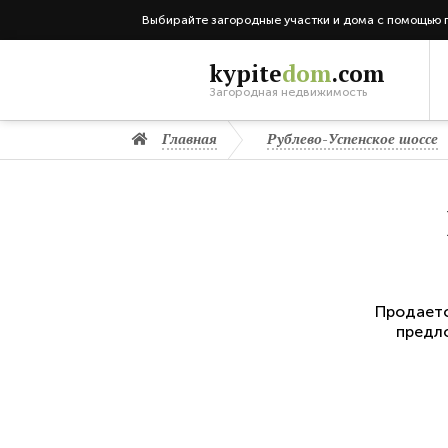
Выбирайте загородные участки и дома с помощью 
kypite
dom
.com
Загородная недвижимость
Главная
Рублево-Успенское шоссе
Продает
предло