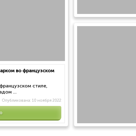
 парком во французском
 французском стиле,
дом ...
Опубликована:
10 ноября 2022
ю