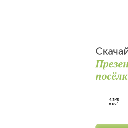
Скача
Презе
посёлк
4.3MB
в pdf