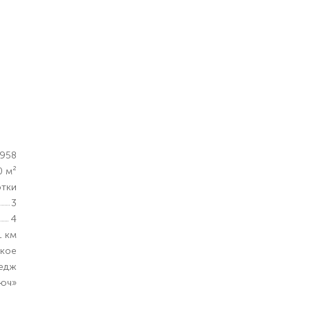
958
0 м²
отки
3
4
1 км
ское
едж
люч»