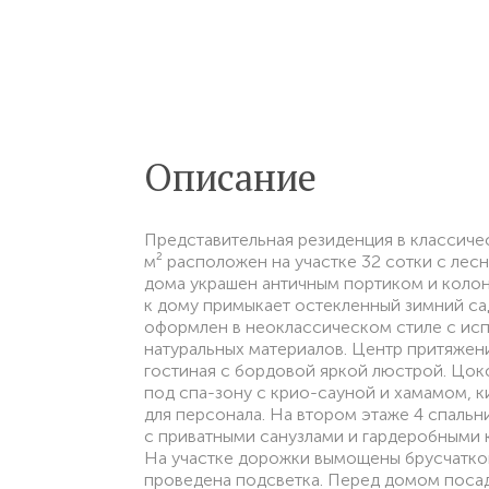
Описание
Представительная резиденция в классич
м² расположен на участке 32 сотки с лес
дома украшен античным портиком и колон
к дому примыкает остекленный зимний са
оформлен в неоклассическом стиле с ис
натуральных материалов. Центр притяжен
гостиная с бордовой яркой люстрой. Цок
под спа-зону с крио-сауной и хамамом, к
для персонала. На втором этаже 4 спальни
с приватными санузлами и гардеробными 
На участке дорожки вымощены брусчаткой
проведена подсветка. Перед домом поса