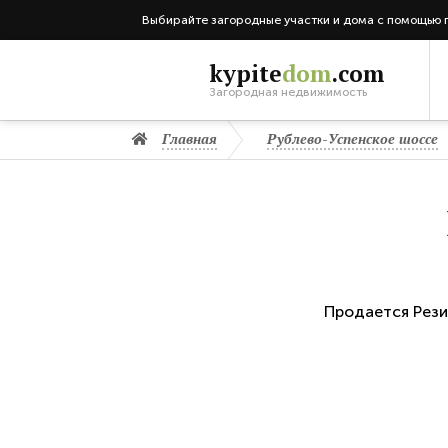
Выбирайте загородные участки и дома с помощью 
kypite
dom
.com
Загородная недвижимость
Главная
Рублево-Успенское шоссе
Продается
Рези