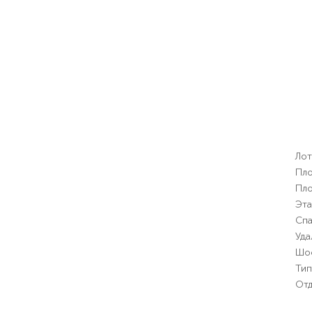
Лот
Пло
Пло
Эт
Спа
Уда
Шо
Тип
Отд