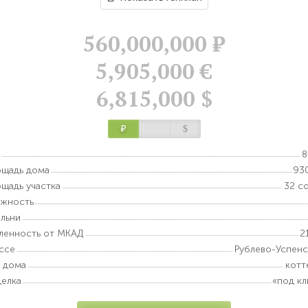
560,000,000
Р
5,905,000 €
6,815,000 $
Р
$
8
щадь дома
93
щадь участка
32 с
ажность
льни
ленность от МКАД
2
ссе
Рублево-Успен
 дома
котт
елка
«под к