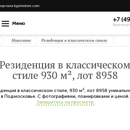
портала kypitedom.com
+7 (4
Меню
Круглосут
Николино
Резиденция в классическом стиле
Резиденция в классическо
стиле 930 м², лот 8958
денция в классическом стиле
,
930 м²,
лот 8958
уникальн
в Подмосковье. С фотографиями, планировками и ценой.
Запишитесь на просмотр.