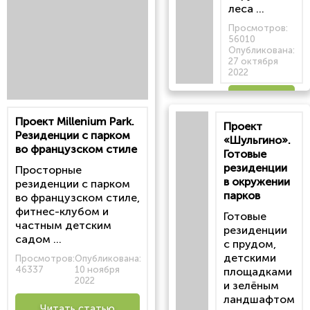
леса ...
Просмотров:
56010
Опубликована:
27 октября
2022
Читать
Проект Millenium Park.
Проект
статью
Резиденции с парком
«Шульгино».
во французском стиле
Готовые
резиденции
Просторные
в окружении
резиденции с парком
парков
во французском стиле,
фитнес-клубом и
Готовые
частным детским
резиденции
садом ...
с прудом,
детскими
Просмотров:
Опубликована:
46337
10 ноября
площадками
2022
и зелёным
ландшафтом
Читать статью