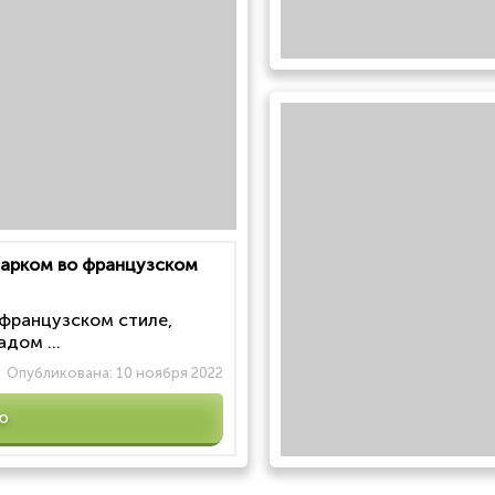
 парком во французском
 французском стиле,
дом ...
Опубликована:
10 ноября 2022
ю