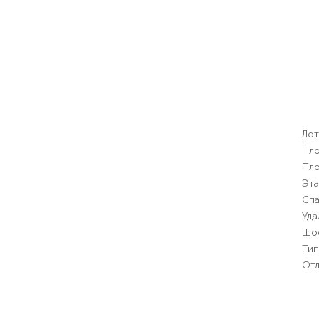
Лот
Пло
Пло
Эт
Спа
Уда
Шо
Тип
Отд