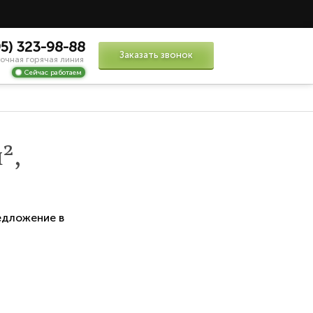
95) 323-98-88
Заказать звонок
очная горячая линия
Сейчас работаем
²,
едложение в