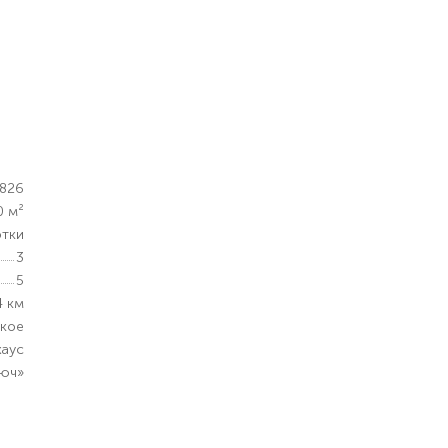
1826
0 м²
отки
3
5
4 км
кое
хаус
люч»