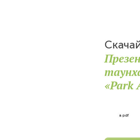
Скача
Презе
таунха
«Park 
в pdf