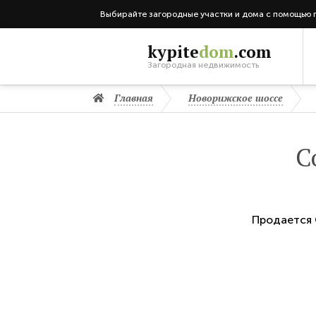
Выбирайте загородные участки и дома с помощью 
kypite
dom
.com
Загородная недвижимость
Главная
Новорижское шоссе
С
Продается