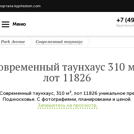
портала kypitedom.com
+7 (4
Меню
Круглосут
Park Avenue
Современный таунхаус
овременный таунхаус 310 м
лот 11826
Современный таунхаус
,
310 м²,
лот 11826
уникальное пр
Подмосковье. С фотографиями, планировками и ценой.
Запишитесь на просмотр.