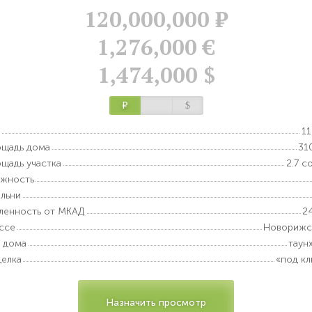
120,000,000
Р
1,276,000 €
1,474,000 $
Р
$
1
щадь дома
31
щадь участка
2.7 с
ажность
льни
ленность от МКАД
2
ссе
Новорижс
 дома
таун
елка
«под к
Назначить просмотр