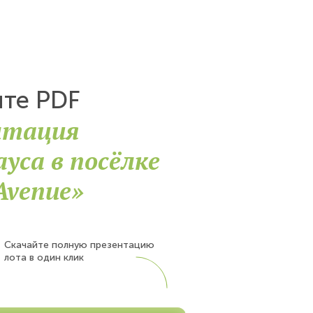
йте PDF
нтация
уса в посёлке
Avenue»
Скачайте полную презентацию
лота в один клик