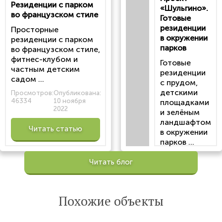
статью
Резиденции с парком
«Шульгино».
во французском стиле
Готовые
резиденции
Просторные
в окружении
резиденции с парком
парков
во французском стиле,
фитнес-клубом и
Готовые
частным детским
резиденции
садом ...
с прудом,
детскими
Просмотров:
Опубликована:
46334
10 ноября
площадками
2022
и зелёным
ландшафтом
Читать статью
в окружении
парков ...
Просмотров:
Читать блог
100199
Опубликована:
6 октября 2022
Похожие объекты
Читать
статью