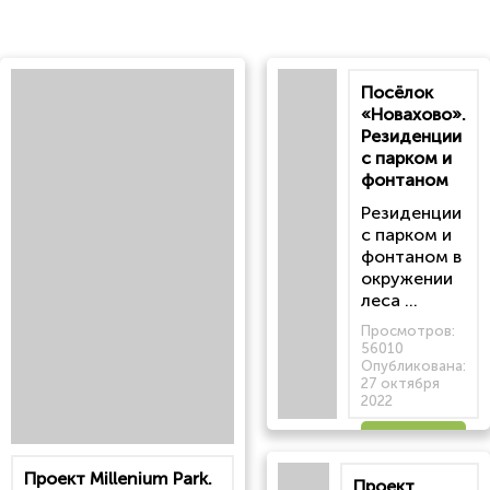
Посёлок
«Новахово».
Резиденции
с парком и
фонтаном
Резиденции
с парком и
фонтаном в
окружении
леса ...
Просмотров:
56010
Опубликована:
27 октября
2022
Читать
Проект Millenium Park.
Проект