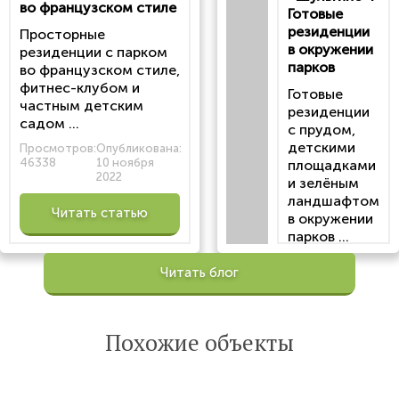
во французском стиле
Готовые
резиденции
Просторные
в окружении
резиденции с парком
парков
во французском стиле,
фитнес-клубом и
Готовые
частным детским
резиденции
садом ...
с прудом,
детскими
Просмотров:
Опубликована:
46338
10 ноября
площадками
2022
и зелёным
ландшафтом
Читать статью
в окружении
парков ...
Просмотров:
Читать блог
100201
Опубликована:
6 октября 2022
Похожие объекты
Читать
статью