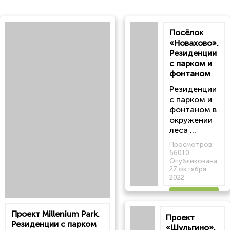
Посёлок
«Новахово».
Резиденции
с парком и
фонтаном
Резиденции
с парком и
фонтаном в
окружении
леса ...
Просмотров:
56010
Опубликована:
27 октября
2022
Читать
Проект Millenium Park.
Проект
статью
Резиденции с парком
«Шульгино».