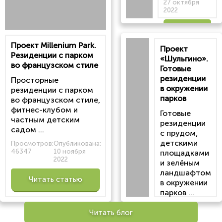
27 октября
2022
Читать
Проект Millenium Park.
Проект
статью
Резиденции с парком
«Шульгино».
во французском стиле
Готовые
резиденции
Просторные
в окружении
резиденции с парком
парков
во французском стиле,
фитнес-клубом и
Готовые
частным детским
резиденции
садом ...
с прудом,
детскими
Просмотров:
Опубликована:
46347
10 ноября
площадками
2022
и зелёным
ландшафтом
Читать статью
в окружении
парков ...
Просмотров:
Читать блог
100201