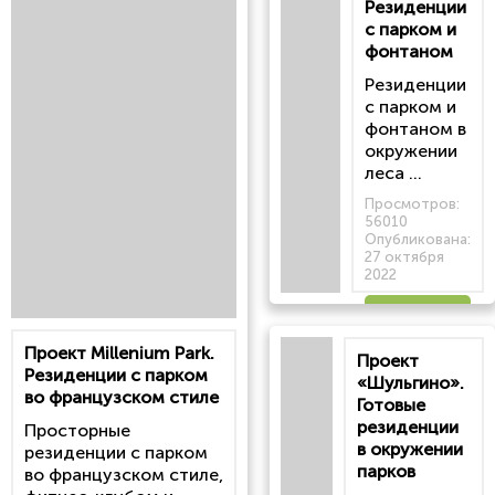
Резиденции
с парком и
фонтаном
Резиденции
с парком и
фонтаном в
окружении
леса ...
Просмотров:
56010
Опубликована:
27 октября
2022
Читать
Проект Millenium Park.
Проект
статью
Резиденции с парком
«Шульгино».
во французском стиле
Готовые
резиденции
Просторные
в окружении
резиденции с парком
парков
во французском стиле,