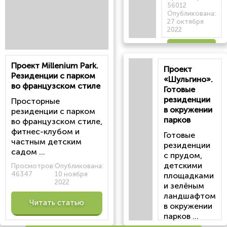
56012
Опубликована:
27 октября
2022
Читать
Проект Millenium Park.
Проект
статью
Резиденции с парком
«Шульгино».
во французском стиле
Готовые
резиденции
Просторные
в окружении
резиденции с парком
парков
во французском стиле,
фитнес-клубом и
Готовые
частным детским
резиденции
садом ...
с прудом,
детскими
Просмотров:
Опубликована:
46347
10 ноября
площадками
2022
и зелёным
ландшафтом
Читать статью
в окружении
парков ...