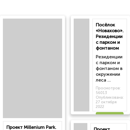
Посёлок
«Новахово».
Резиденции
с парком и
фонтаном
Резиденции
с парком и
фонтаном в
окружении
леса ...
Просмотров:
56013
Опубликована:
27 октября
2022
Читать
Проект Millenium Park.
Проект