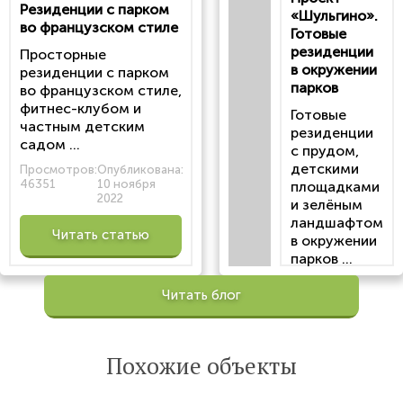
статью
Резиденции с парком
«Шульгино».
во французском стиле
Готовые
резиденции
Просторные
в окружении
резиденции с парком
парков
во французском стиле,
фитнес-клубом и
Готовые
частным детским
резиденции
садом ...
с прудом,
детскими
Просмотров:
Опубликована:
46351
10 ноября
площадками
2022
и зелёным
ландшафтом
Читать статью
в окружении
парков ...
Просмотров:
Читать блог
100202
Опубликована:
6 октября 2022
Похожие объекты
Читать