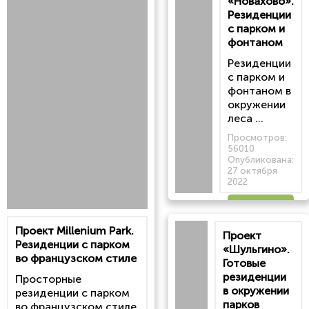
«Новахово».
Резиденции
с парком и
фонтаном
Резиденции
с парком и
фонтаном в
окружении
леса ...
Просмотров:
56010
Опубликована:
27 октября
2022
Читать
Проект Millenium Park.
Проект
статью
Резиденции с парком
«Шульгино».
во французском стиле
Готовые
резиденции
Просторные
в окружении
резиденции с парком
парков
во французском стиле,