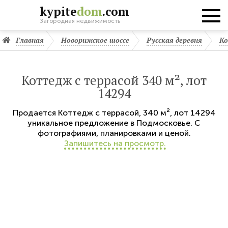
kypite
dom
.com
Загородная недвижимость
Главная
Новорижское шоссе
Русская деревня
Ко
Коттедж с террасой 340 м², лот
14294
Продается
Коттедж с террасой
,
340 м²,
лот 14294
уникальное предложение в Подмосковье. С
фотографиями, планировками и ценой.
Запишитесь на просмотр.