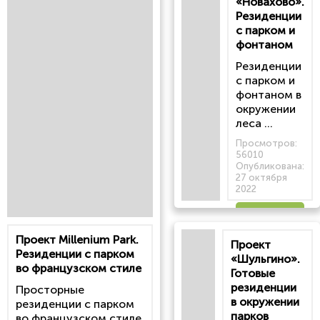
«Новахово».
Резиденции
с парком и
фонтаном
Резиденции
с парком и
фонтаном в
окружении
леса ...
Просмотров:
56010
Опубликована:
27 октября
2022
Читать
Проект Millenium Park.
Проект
статью
Резиденции с парком
«Шульгино».
во французском стиле
Готовые
резиденции
Просторные
в окружении
резиденции с парком
парков
во французском стиле,