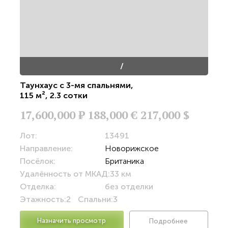
/
Таунхаус с 3-мя спальнями
,
115 м²
,
2.3 сотки
17,600,000
Р
188,000 €
217,000 $
Лот:
13491
Направление:
Новорижское
Посёлок:
Британика
Удалённость от МКАД:
33 км
Отделка:
без отделки
Этажность:
2
Спальни:
3
Назначить просмотр
Подробнее