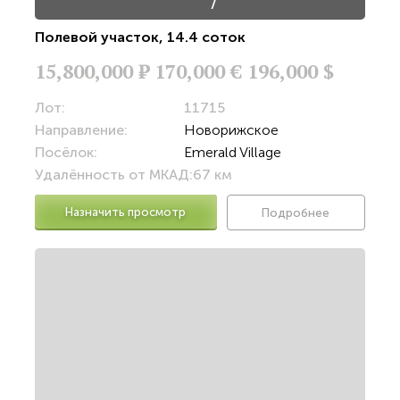
/
Полевой участок
,
14.4 соток
15,800,000
Р
170,000 €
196,000 $
Лот:
11715
Направление:
Новорижское
Посёлок:
Emerald Village
Удалённость от МКАД:
67 км
Назначить просмотр
Подробнее