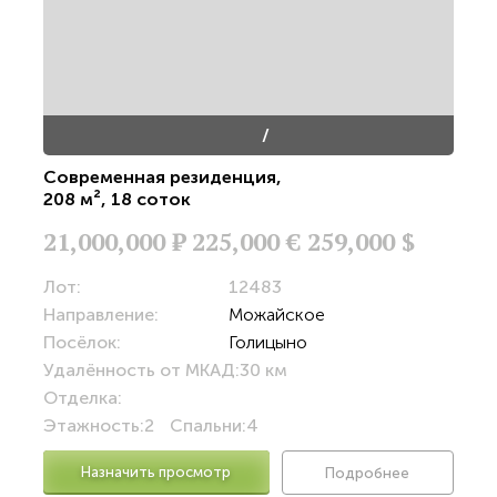
/
Современная резиденция
,
208 м²
,
18 соток
21,000,000
Р
225,000 €
259,000 $
Лот:
12483
Направление:
Можайское
Посёлок:
Голицыно
Удалённость от МКАД:
30 км
Отделка:
Этажность:
2
Спальни:
4
Назначить просмотр
Подробнее