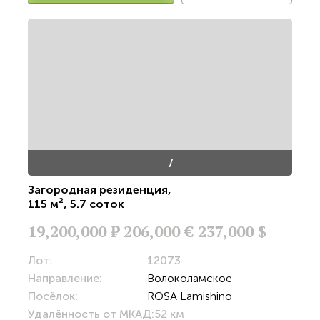
/
Загородная резиденция
,
115 м²
,
5.7 соток
19,200,000
Р
206,000 €
237,000 $
Лот:
12073
Направление:
Волоколамское
Посёлок:
ROSA Lamishino
Удалённость от МКАД:
52 км