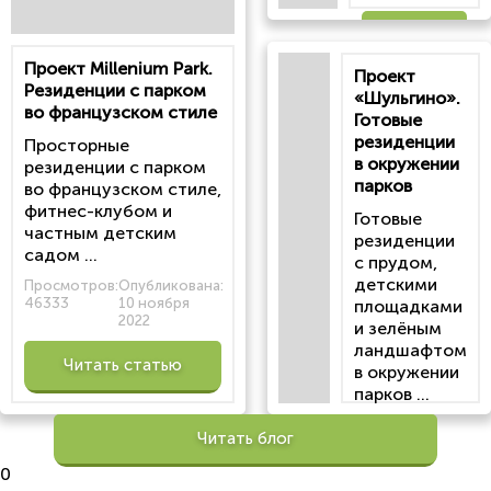
Читать
Проект Millenium Park.
Проект
статью
Резиденции с парком
«Шульгино».
во французском стиле
Готовые
резиденции
Просторные
в окружении
резиденции с парком
парков
во французском стиле,
фитнес-клубом и
Готовые
частным детским
резиденции
садом ...
с прудом,
детскими
Просмотров:
Опубликована:
46333
10 ноября
площадками
2022
и зелёным
ландшафтом
Читать статью
в окружении
парков ...
Просмотров:
Читать блог
100197
Опубликована:
0
6 октября 2022