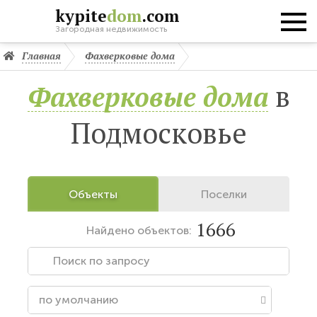
kypite
dom
.com
Загородная недвижимость
Главная
Фахверковые дома
в
Фахверковые дома
Подмосковье
Объекты
Поселки
1666
Найдено
объектов: