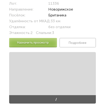
Лот:
11336
Направление:
Новорижское
Посёлок:
Британика
Удалённость от МКАД:
33 км
Отделка:
без отделки
Этажность:
2
Спальни:
3
Назначить просмотр
Подробнее
/