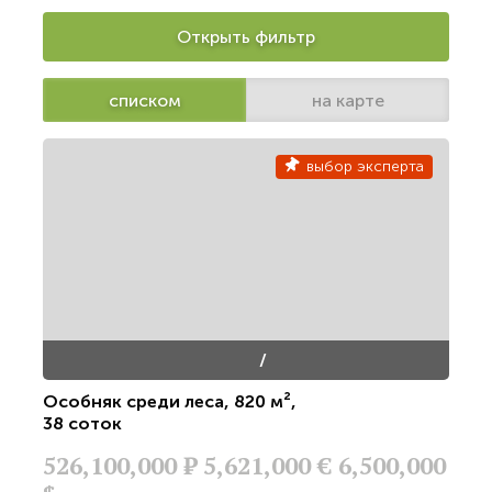
Открыть фильтр
списком
на карте
выбор эксперта
/
Особняк среди леса
,
820 м²
,
38 соток
526,100,000
Р
5,621,000 €
6,500,000