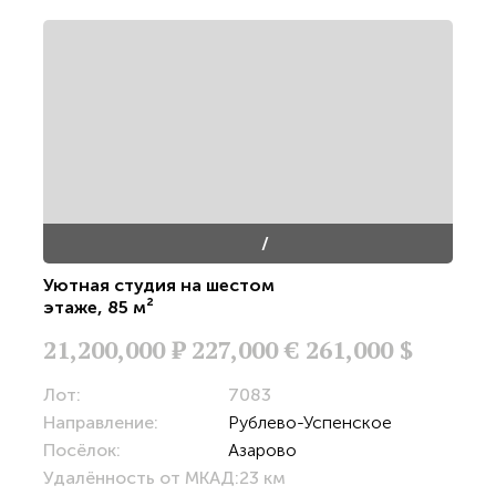
/
Уютная студия на шестом
этаже
,
85 м²
21,200,000
Р
227,000 €
261,000 $
Лот:
7083
Направление:
Рублево-Успенское
Посёлок:
Азарово
Удалённость от МКАД:
23 км