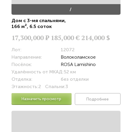
/
Дом с 3-мя спальнями
,
166 м²
,
6.5 соток
17,300,000
Р
185,000 €
214,000 $
Лот:
12072
Направление:
Волоколамское
Посёлок:
ROSA Lamishino
Удалённость от МКАД:
52 км
Отделка:
без отделки
Этажность:
2
Спальни:
3
Назначить просмотр
Подробнее