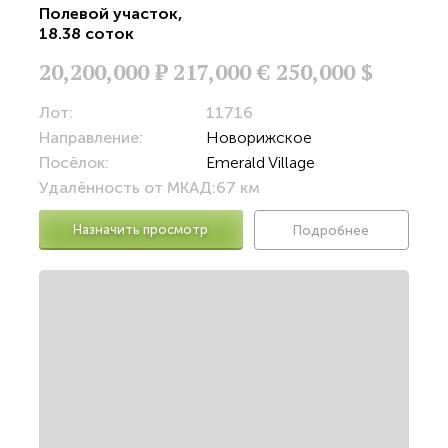
Полевой участок
,
18.38 соток
20,200,000
Р
217,000 €
250,000 $
Лот:
11716
Направление:
Новорижское
Посёлок:
Emerald Village
Удалённость от МКАД:
67 км
Назначить просмотр
Подробнее