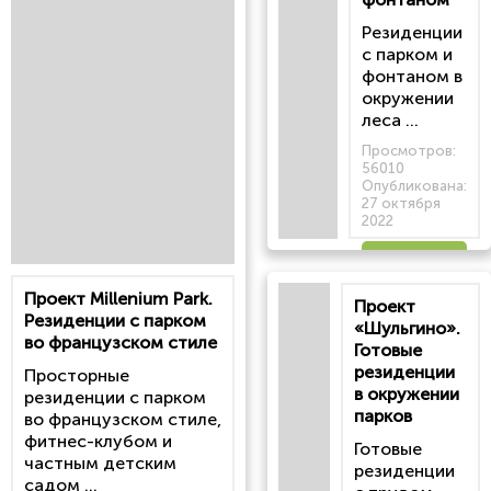
Резиденции
с парком и
фонтаном в
окружении
леса ...
Просмотров:
56010
Опубликована:
27 октября
2022
Читать
Проект Millenium Park.
Проект
статью
Резиденции с парком
«Шульгино».
во французском стиле
Готовые
резиденции
Просторные
в окружении
резиденции с парком
парков
во французском стиле,
фитнес-клубом и
Готовые
частным детским
резиденции
садом ...