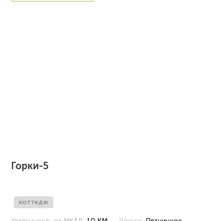
Горки-5
коттедж
Удаленность от МКАД:
10 КМ
Шоссе:
Пятницкое