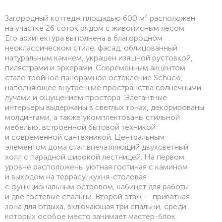
Загородный коттедж площадью 600 м² расположен
на участке 26 соток рядом с живописным лесом.
Его архитектура выполнена в благородном
неоклассическом стиле: фасад, облицованный
натуральным камнем, украшен изящной рустовкой,
пилястрами и эркерами. Современным акцентом
стало тройное панорамное остекление Schuco,
наполняющее внутренние пространства солнечными
лучами и ощущением простора. Элегантные
интерьеры выдержаны в светлых тонах, декорированы
молдингами, а также укомплектованы стильной
мебелью, встроенной бытовой техникой
и современной сантехникой. Центральным
элементом дома стал впечатляющий двухсветный
холл с парадной широкой лестницей. На первом
уровне расположены уютная гостиная с камином
и выходом на террасу, кухня-столовая
с функциональным островом, кабинет для работы
и две гостевые спальни. Второй этаж — приватная
зона для отдыха, включающая три спальни, среди
которых особое место занимает мастер-блок