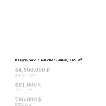
Квартира с 3-мя спальнями,
149 м²
64,500,000
Р
Р
430 000
/м²
681,000 €
4 600 €/м²
786,000 $
5 300 $/м²