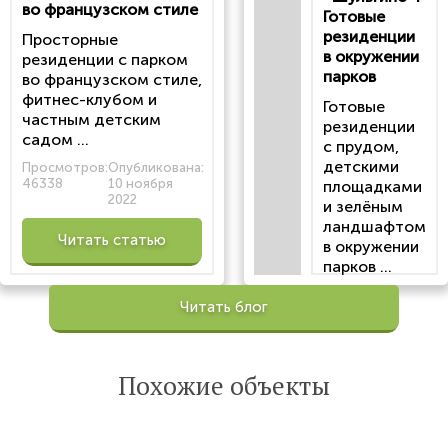
во французском стиле
Готовые
резиденции
Просторные
в окружении
резиденции с парком
парков
во французском стиле,
фитнес-клубом и
Готовые
частным детским
резиденции
садом ...
с прудом,
детскими
Просмотров:
Опубликована:
46338
10 ноября
площадками
2022
и зелёным
ландшафтом
Читать статью
в окружении
парков ...
Просмотров:
Читать блог
100200
Опубликована:
6 октября 2022
Похожие объекты
Читать
статью