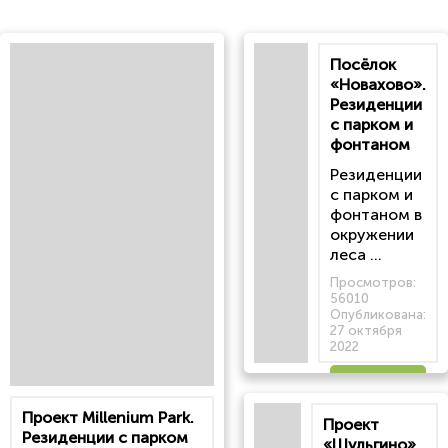
Посёлок
«Новахово».
Резиденции
с парком и
фонтаном
Резиденции
с парком и
фонтаном в
окружении
леса ...
Просмотров:
56010
Опубликована:
27 октября
2022
Читать
Проект Millenium Park.
Проект
статью
Резиденции с парком
«Шульгино».