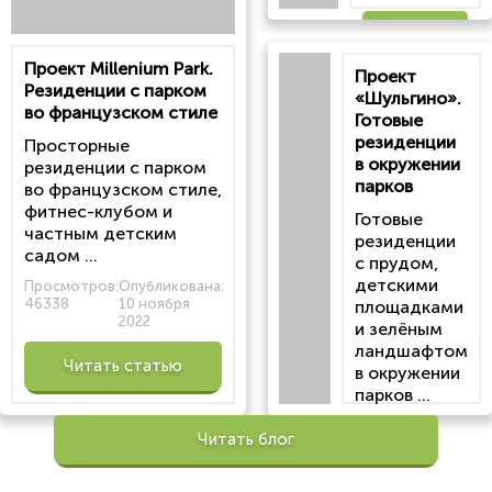
Читать
Проект Millenium Park.
Проект
статью
Резиденции с парком
«Шульгино».
во французском стиле
Готовые
резиденции
Просторные
в окружении
резиденции с парком
парков
во французском стиле,
фитнес-клубом и
Готовые
частным детским
резиденции
садом ...
с прудом,
детскими
Просмотров:
Опубликована:
46338
10 ноября
площадками
2022
и зелёным
ландшафтом
Читать статью
в окружении
парков ...
Просмотров:
Читать блог
100200
Опубликована:
6 октября 2022