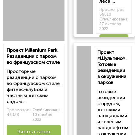
леса ...
Просмотров:
56010
Опубликована:
27 октября
2022
Читать
Проект Millenium Park.
Проект
статью
Резиденции с парком
«Шульгино».
во французском стиле
Готовые
резиденции
Просторные
в окружении
резиденции с парком
парков
во французском стиле,
фитнес-клубом и
Готовые
частным детским
резиденции
садом ...
с прудом,
детскими
Просмотров:
Опубликована:
46338
10 ноября
площадками
2022
и зелёным
ландшафтом
Читать статью
в окружении