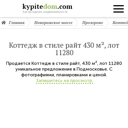
kypite
dom
.com
Загородная недвижимость
Главная
Новорижское шоссе
Прозорово
Коттед
Коттедж в стиле райт 430 м², лот
11280
Продается
Коттедж в стиле райт
,
430 м²,
лот 11280
уникальное предложение в Подмосковье. С
фотографиями, планировками и ценой.
Запишитесь на просмотр.