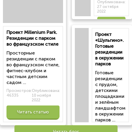
Опубликована:
27 октября
2022
Читать
Проект Millenium Park.
Проект
статью
Резиденции с парком
«Шульгино».
во французском стиле
Готовые
резиденции
Просторные
в окружении
резиденции с парком
парков
во французском стиле,
фитнес-клубом и
Готовые
частным детским
резиденции
садом ...
с прудом,
детскими
Просмотров:
Опубликована:
46335
10 ноября
площадками
2022
и зелёным
ландшафтом
Читать статью
в окружении
парков ...
Просмотров:
Читать блог