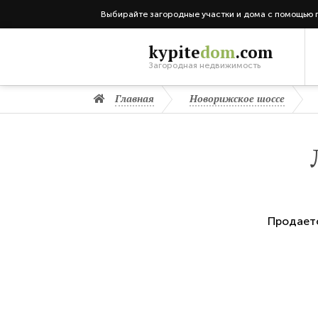
Выбирайте загородные участки и дома с помощью 
kypite
dom
.com
Загородная недвижимость
Главная
Новорижское шоссе
Продает