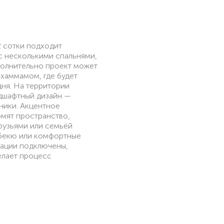
 сотки подходит
с несколькими спальнями,
полнительно проект может
 хаммамом, где будет
дня. На территории
дшафтный дизайн —
рники. Акцентное
мят пространство,
друзьями или семьёй
рбекю или комфортные
кации подключены,
делает процесс