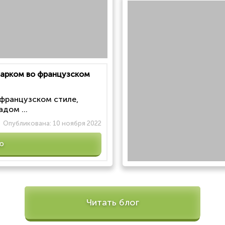
 парком во французском
 французском стиле,
дом ...
Опубликована:
10 ноября 2022
ю
Читать блог