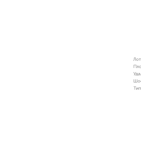
Лот
Пло
Уда
Шо
Тип