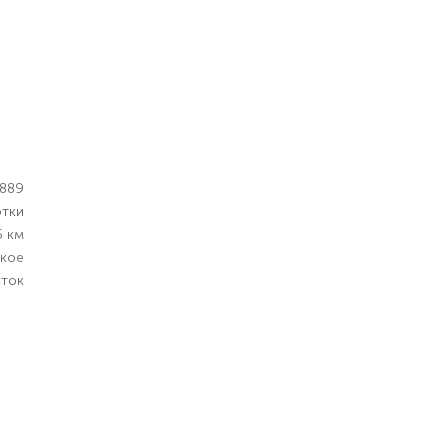
889
отки
6 км
кое
сток