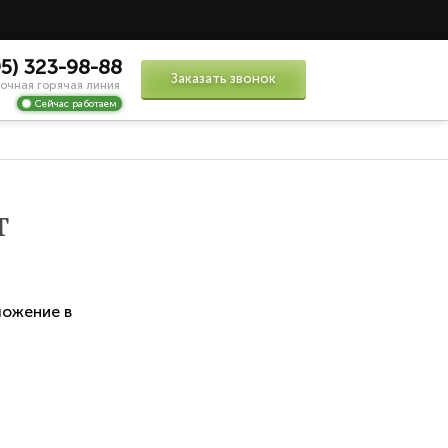
95) 323-98-88
Заказать звонок
очная горячая линия
Сейчас работаем
т
ложение в