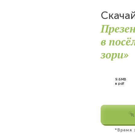
Скача
Презе
в посё
зори»
9.6MB
в pdf
*Время 