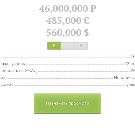
46,000,000
Р
485,000 €
560,000 $
Р
$
13
щадь участка
22 с
ленность от МКАД
2
ссе
Новорижс
 дома
уча
Назначить просмотр