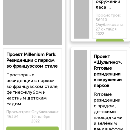
окружении
леса ...
Просмотров:
56010
Опубликована:
27 октября
2022
Читать
Проект Millenium Park.
Проект
статью
Резиденции с парком
«Шульгино».
во французском стиле
Готовые
резиденции
Просторные
в окружении
резиденции с парком
парков
во французском стиле,
фитнес-клубом и
Готовые
частным детским
резиденции
садом ...
с прудом,
детскими
Просмотров:
Опубликована:
46334
10 ноября
площадками
2022
и зелёным
ландшафтом