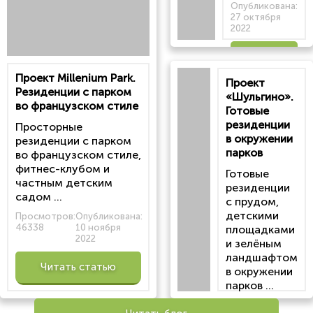
Опубликована:
27 октября
2022
Читать
Проект Millenium Park.
Проект
статью
Резиденции с парком
«Шульгино».
во французском стиле
Готовые
резиденции
Просторные
в окружении
резиденции с парком
парков
во французском стиле,
фитнес-клубом и
Готовые
частным детским
резиденции
садом ...
с прудом,
детскими
Просмотров:
Опубликована:
46338
10 ноября
площадками
2022
и зелёным
ландшафтом
Читать статью
в окружении
парков ...
Просмотров: