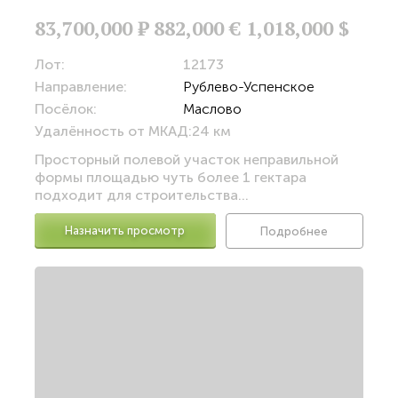
83,700,000
Р
882,000 €
1,018,000 $
Лот:
12173
Направление:
Рублево-Успенское
Посёлок:
Маслово
Удалённость от МКАД:
24 км
Просторный полевой участок неправильной
формы площадью чуть более 1 гектара
подходит для строительства...
Назначить просмотр
Подробнее