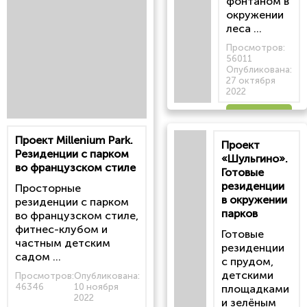
фонтаном в
окружении
леса ...
Просмотров:
56011
Опубликована:
27 октября
2022
Читать
Проект Millenium Park.
Проект
статью
Резиденции с парком
«Шульгино».
во французском стиле
Готовые
резиденции
Просторные
в окружении
резиденции с парком
парков
во французском стиле,
фитнес-клубом и
Готовые
частным детским
резиденции
садом ...
с прудом,
детскими
Просмотров:
Опубликована:
46346
10 ноября
площадками
2022
и зелёным