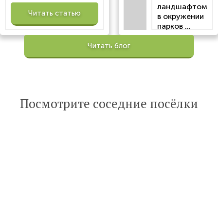
ландшафтом
Читать статью
в окружении
парков ...
Просмотров:
Читать блог
100201
Опубликована:
6 октября 2022
Читать
Посмотрите соседние посёлки
статью