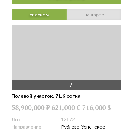
списком
на карте
/
Полевой участок
,
71.6 сотка
58,900,000
Р
621,000 €
716,000 $
Лот:
12172
Направление:
Рублево-Успенское