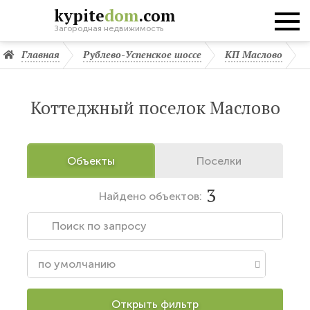
kypite
dom
.com
Загородная недвижимость
Главная
Рублево-Успенское шоссе
КП Маслово
Коттеджный поселок Маслово
Объекты
Поселки
3
Найдено
объектов:
Открыть фильтр