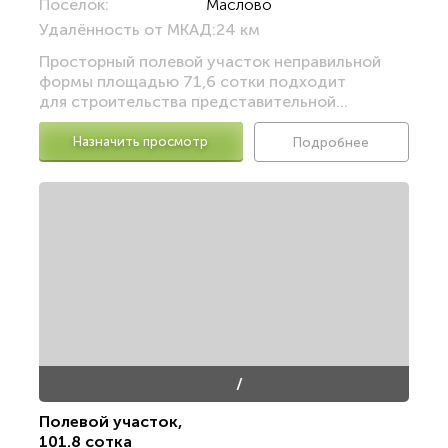
Посёлок:
Маслово
Удалённость от МКАД:
24 км
Просторный полевой участок неправильной
формы площадью 71,6 сотки подходит
для строительства представительной...
Назначить просмотр
Подробнее
/
Полевой участок
,
101.8 сотка