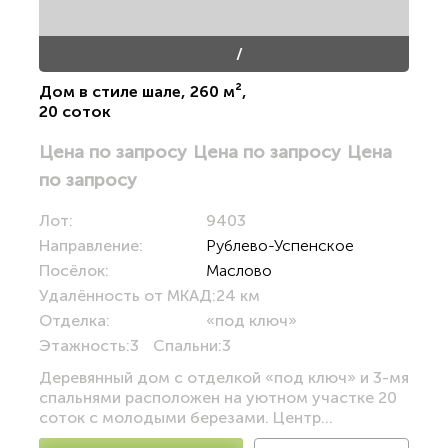
/
Дом в стиле шале
,
260 м²
,
20 соток
Цена по запросу
Цена по запросу
Цена
по запросу
Лот:
9403
Направление:
Рублево-Успенское
Посёлок:
Маслово
Удалённость от МКАД:
24 км
Отделка:
«под ключ»
Этажность:
3
Спальни:
3
Деревянный дом с отделкой «под ключ» и 3-мя
спальнями расположен на уютном участке 20
соток с молодыми березами. Центр...