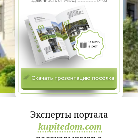
Удалённость от МКАД
24км
9.6MB
в pdf
Скачать презентацию посёлка
Эксперты портала
kupitedom.com