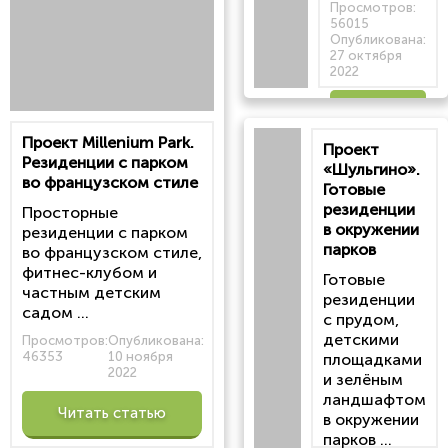
Просмотров:
56015
Опубликована:
27 октября
2022
Читать
Проект Millenium Park.
Проект
статью
Резиденции с парком
«Шульгино».
во французском стиле
Готовые
резиденции
Просторные
в окружении
резиденции с парком
парков
во французском стиле,
фитнес-клубом и
Готовые
частным детским
резиденции
садом ...
с прудом,
детскими
Просмотров:
Опубликована:
46353
10 ноября
площадками
2022
и зелёным
ландшафтом
Читать статью
в окружении
парков ...