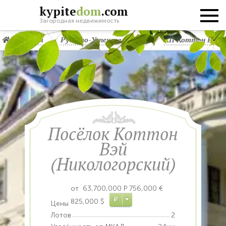
kypite
dom
.com
Загородная недвижимость
Главная
Рублево-Успенское шоссе
КП Коттон Вэй (
Посёлок Коттон
Вэй
(Никологорский)
от
63,700,000
Р
756,000 €
Р
825,000 $
Цены
Лотов
2