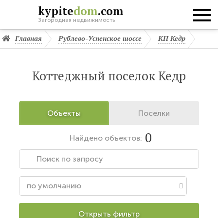
kypite
dom
.com
Загородная недвижимость
Главная
Рублево-Успенское шоссе
КП Кедр
Коттеджный поселок Кедр
Объекты
Поселки
0
Найдено
объектов:
Открыть фильтр