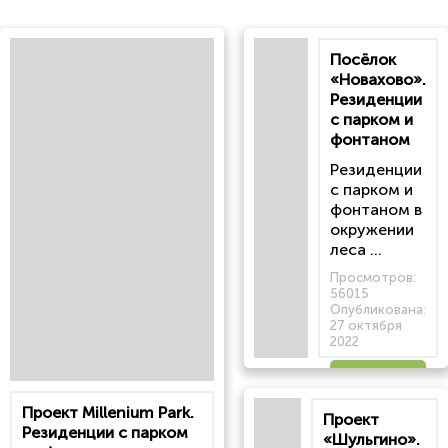
Посёлок
«Новахово».
Резиденции
с парком и
фонтаном
Резиденции
с парком и
фонтаном в
окружении
леса ...
Просмотров:
56015
Опубликована:
27 октября
2022
Читать
Проект Millenium Park.
Проект
статью
Резиденции с парком
«Шульгино».