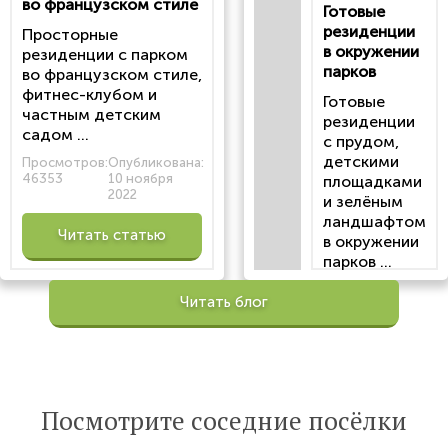
во французском стиле
Готовые
резиденции
Просторные
в окружении
резиденции с парком
парков
во французском стиле,
фитнес-клубом и
Готовые
частным детским
резиденции
садом ...
с прудом,
детскими
Просмотров:
Опубликована:
46353
10 ноября
площадками
2022
и зелёным
ландшафтом
Читать статью
в окружении
парков ...
Просмотров:
Читать блог
100206
Опубликована:
6 октября 2022
Читать
Посмотрите соседние посёлки
статью