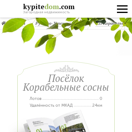
kypite
dom
.com
Загородная недвижимость
Главная
Рублево-Успенское шоссе
КП Корабельные 
Посёлок
Корабельные сосны
Лотов
0
Удалённость от МКАД
24км