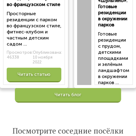
«Шульгино».
во французском стиле
Готовые
резиденции
Просторные
в окружении
резиденции с парком
парков
во французском стиле,
фитнес-клубом и
Готовые
частным детским
резиденции
садом ...
с прудом,
детскими
Просмотров:
Опубликована:
46338
10 ноября
площадками
2022
и зелёным
ландшафтом
Читать статью
в окружении
парков ...
Просмотров:
Читать блог
100200
Опубликована:
6 октября 2022
Читать
Посмотрите соседние посёлки
статью