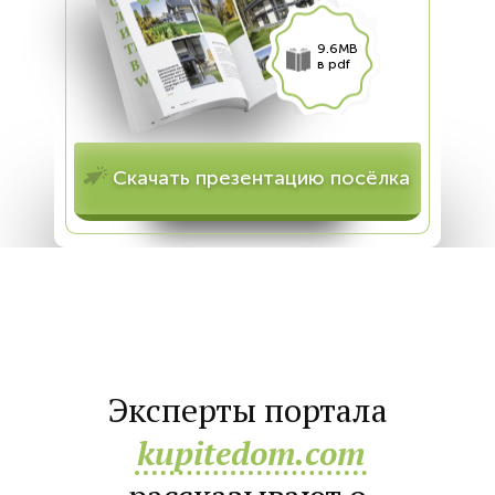
9.6MB
в pdf
Скачать презентацию посёлка
Эксперты портала
kupitedom.com