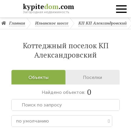
kypite
dom
.com
Загородная недвижимость
Главная
Ильинское шоссе
КП КП Александровский
Коттеджный поселок КП
Александровский
Объекты
Поселки
0
Найдено
объектов: