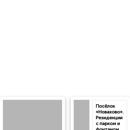
Посёлок
«Новахово».
Резиденции
с парком и
фонтаном