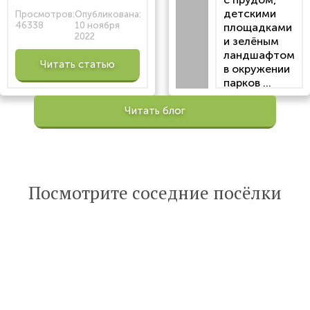
детскими
Просмотров:
Опубликована:
46338
10 ноября
площадками
2022
и зелёным
ландшафтом
Читать статью
в окружении
парков ...
Просмотров:
Читать блог
100201
Опубликована:
6 октября 2022
Читать
Посмотрите соседние посёлки
статью