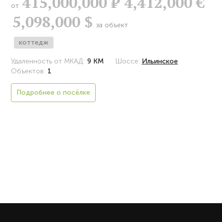
415,000,000
Р
4,412,000 €
от
5,098,000 $
за объект
коттедж
Удаленность от МКАД:
9 КМ
Шоссе:
Ильинское
Объектов:
1
Подробнее о посёлке