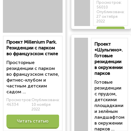
Просмотров:
56010
Опубликована:
27 октября
2022
Читать
Проект Millenium Park.
Проект
статью
Резиденции с парком
«Шульгино».
во французском стиле
Готовые
резиденции
Просторные
в окружении
резиденции с парком
парков
во французском стиле,
фитнес-клубом и
Готовые
частным детским
резиденции
садом ...
с прудом,
детскими
Просмотров:
Опубликована:
46334
10 ноября
площадками
2022
и зелёным
ландшафтом
Читать статью
в окружении
парков ...