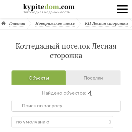
kypite
dom
.com
Загородная недвижимость
Главная
Новорижское шоссе
КП Лесная сторожка
Коттеджный поселок Лесная
сторожка
Объекты
Поселки
4
Найдено
объектов: