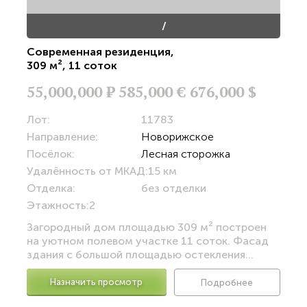
/
Современная резиденция
,
309 м²
,
11 соток
55,000,000
Р
585,000 €
676,000 $
Лот:
11783
Направление:
Новорижское
Посёлок:
Лесная сторожка
Удалённость от МКАД:
15 км
Отделка:
без отделки
Этажность:
2
Загородный дом площадью 309 м² построен
на уютном полевом участке 11 соток. Фасад
здания с большой площадью остекления...
Назначить просмотр
Подробнее