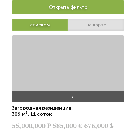
Открыть фильтр
списком
на карте
/
Загородная резиденция
,
309 м²
,
11 соток
55,000,000
Р
585,000 €
676,000 $