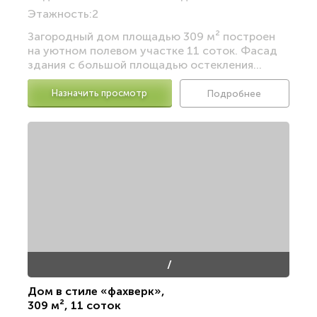
Этажность:
2
Загородный дом площадью 309 м² построен
на уютном полевом участке 11 соток. Фасад
здания с большой площадью остекления...
Назначить просмотр
Подробнее
/
Дом в стиле «фахверк»
,
309 м²
,
11 соток