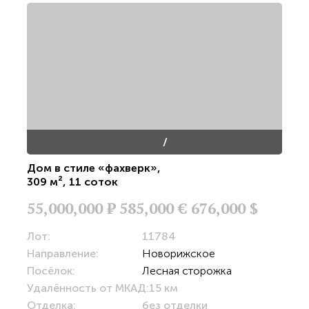
/
Дом в стиле «фахверк»
,
309 м²
,
11 соток
55,000,000
Р
585,000 €
676,000 $
Лот:
11784
Направление:
Новорижское
Посёлок:
Лесная сторожка
Удалённость от МКАД:
15 км
Отделка:
без отделки