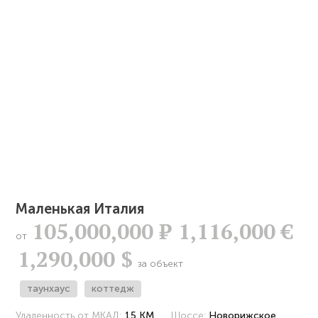
Маленькая Италия
105,000,000
Р
1,116,000 €
от
1,290,000 $
за объект
таунхаус
коттедж
Удаленность от МКАД:
15 КМ
Шоссе:
Новорижское