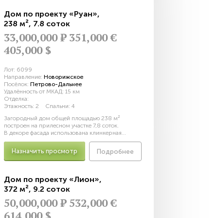
Дом по проекту «Руан»
,
238 м²
,
7.8 соток
33,000,000
Р
351,000 €
405,000 $
Лот:
6099
Направление:
Новорижское
Посёлок:
Петрово-Дальнее
Удалённость от МКАД:
15 км
Отделка:
Этажность:
2
Спальни:
4
Загородный дом общей площадью 238 м²
построен на прилесном участке 7,8 соток.
В декоре фасада использована клинкерная...
Назначить просмотр
Подробнее
Дом по проекту «Лион»
,
372 м²
,
9.2 соток
50,000,000
Р
532,000 €
614,000 $