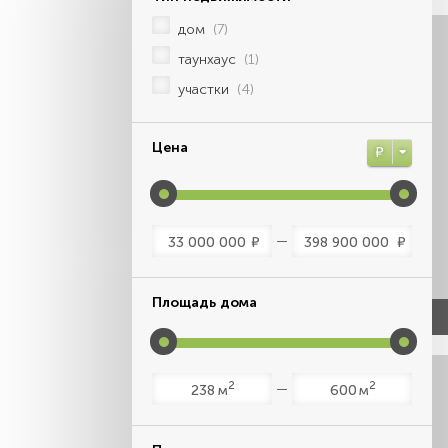
дом
(7)
таунхаус
(1)
участки
(4)
Цена
Р
Р
Р
Площадь дома
2
2
м
м