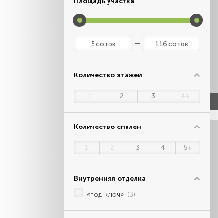
Площадь участка
соток
соток
Количество этажей
1
2
3
4+
Количество спален
1
2
3
4
5+
Внутренняя отделка
«под ключ»
(3)