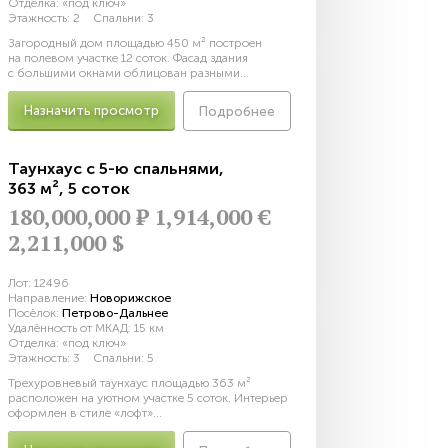
Отделка:
«под ключ»
Этажность:
2
Спальни:
3
Загородный дом площадью 450 м² построен
на полевом участке 12 соток. Фасад здания
с большими окнами облицован разными...
Назначить просмотр
Подробнее
Таунхаус с 5-ю спальнями
,
363 м²
,
5 соток
180,000,000
Р
1,914,000 €
2,211,000 $
Лот:
12496
Направление:
Новорижское
Посёлок:
Петрово-Дальнее
Удалённость от МКАД:
15 км
Отделка:
«под ключ»
Этажность:
3
Спальни:
5
Трехуровневый таунхаус площадью 363 м²
расположен на уютном участке 5 соток. Интерьер
оформлен в стиле «лофт»...