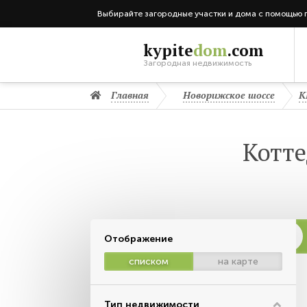
Выбирайте загородные участки и дома с помощью 
kypite
dom
.com
Загородная недвижимость
Главная
Новорижское шоссе
К
Котте
Отображение
списком
на карте
Тип недвижимости