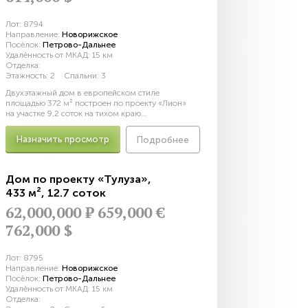
Лот:
8794
Направление:
Новорижское
Посёлок:
Петрово-Дальнее
Удалённость от МКАД:
15 км
Отделка:
Этажность:
2
Спальни:
3
Двухэтажный дом в европейском стиле
площадью 372 м² построен по проекту «Лион»
на участке 9,2 соток на тихом краю...
Назначить просмотр
Подробнее
Дом по проекту «Тулуза»
,
433 м²
,
12.7 соток
62,000,000
Р
659,000 €
762,000 $
Лот:
8795
Направление:
Новорижское
Посёлок:
Петрово-Дальнее
Удалённость от МКАД:
15 км
Отделка: