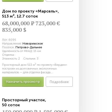
Дом по проекту «Марсель»
,
513 м²
,
12.7 соток
68,000,000
Р
723,000 €
835,000 $
Лот:
6095
Направление:
Новорижское
Посёлок:
Петрово-Дальнее
Удалённость от МКАД:
15 км
Отделка:
Этажность:
2
Спальни:
3
Просторный дом 513 м² по проекту «Верден»
построен из долговечных экологичных
материалов — для отделки фасада...
Назначить просмотр
Подробнее
Просторный участок
,
50 соток
150,000,000
Р
1,595,000 €