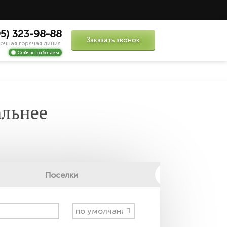
95) 323-98-88
Заказать звонок
очная горячая линия
Сейчас работаем
альнее
Поселки