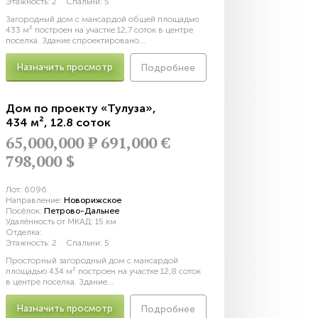
Этажность:
2
Спальни:
5
Загородный дом с мансардой общей площадью
433 м² построен на участке 12,7 соток в центре
поселка. Здание спроектировано...
Назначить просмотр
Подробнее
Дом по проекту «Тулуза»
,
434 м²
,
12.8 соток
65,000,000
Р
691,000 €
798,000 $
Лот:
6096
Направление:
Новорижское
Посёлок:
Петрово-Дальнее
Удалённость от МКАД:
15 км
Отделка:
Этажность:
2
Спальни:
5
Просторный загородный дом с мансардой
площадью 434 м² построен на участке 12,8 соток
в центре поселка. Здание...
Назначить просмотр
Подробнее