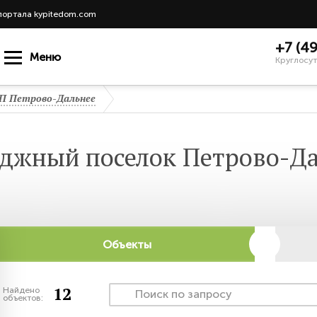
портала kypitedom.com
+7 (4
Меню
Круглосут
П Петрово-Дальнее
джный поселок Петрово-Д
Объекты
12
Найдено
объектов: