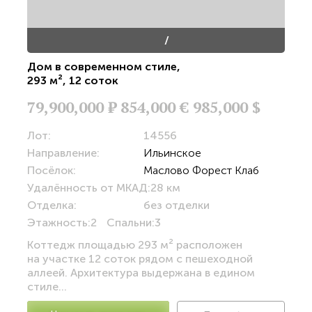
/
Дом в современном стиле
,
293 м²
,
12 соток
79,900,000
Р
854,000 €
985,000 $
Лот:
14556
Направление:
Ильинское
Посёлок:
Маслово Форест Клаб
Удалённость от МКАД:
28 км
Отделка:
без отделки
Этажность:
2
Спальни:
3
Коттедж площадью 293 м² расположен
на участке 12 соток рядом с пешеходной
аллеей. Архитектура выдержана в едином
стиле...