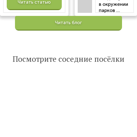
Читать статью
в окружении
парков ...
Просмотров:
Читать блог
100195
Опубликована:
6 октября 2022
Читать
Посмотрите соседние посёлки
статью