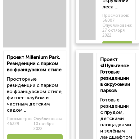
окружении
леса ...
Просмотров:
56007
Опубликована:
27 октября
2022
Читать
Проект Millenium Park.
Проект
статью
Резиденции с парком
«Шульгино».
во французском стиле
Готовые
резиденции
Просторные
в окружении
резиденции с парком
парков
во французском стиле,
фитнес-клубом и
Готовые
частным детским
резиденции
садом ...
с прудом,
детскими
Просмотров:
Опубликована:
46329
10 ноября
площадками
2022
и зелёным
ландшафтом