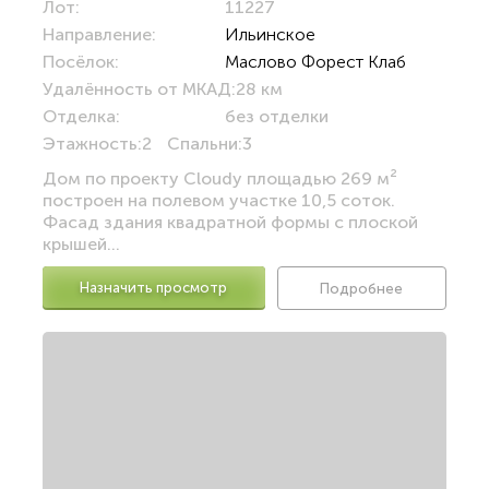
Лот:
11227
Направление:
Ильинское
Посёлок:
Маслово Форест Клаб
Удалённость от МКАД:
28 км
Отделка:
без отделки
Этажность:
2
Спальни:
3
Дом по проекту Cloudy площадью 269 м²
построен на полевом участке 10,5 соток.
Фасад здания квадратной формы с плоской
крышей...
Назначить просмотр
Подробнее