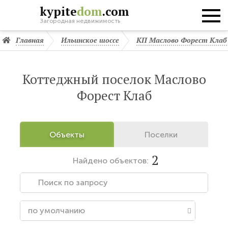
kypite
dom
.com
Загородная недвижимость
Главная
Ильинское шоссе
КП Маслово Форест Клаб
Коттеджный поселок Маслово
Форест Клаб
Объекты
Поселки
2
Найдено
объектов: