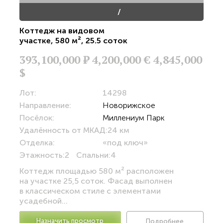
/
Коттедж на видовом
участке
,
580 м²
,
25.5 соток
393,100,000
Р
4,200,000 €
4,845,000
$
Лот:
14298
Направление:
Новорижское
Посёлок:
Миллениум Парк
Удалённость от МКАД:
24 км
Отделка:
«под ключ»
Этажность:
2
Спальни:
4
Коттедж площадью 580 м² расположен
на участке 25,5 соток. Фасад выполнен
в классическом стиле с элементами
усадебной...
Назначить просмотр
Подробнее