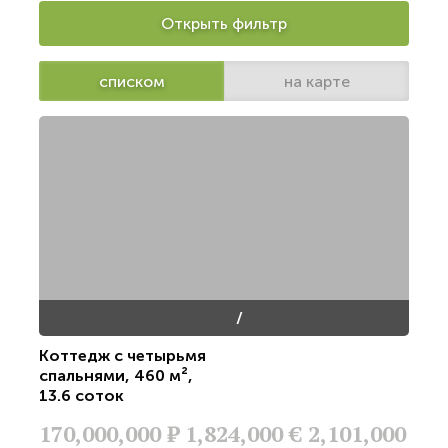
Открыть фильтр
списком
на карте
/
Коттедж с четырьмя
спальнями
,
460 м²
,
13.6 соток
170,000,000
Р
1,824,000 €
2,101,000