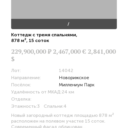
/
Коттедж с тремя спальнями
,
878 м²
,
15 соток
229,900,000
Р
2,467,000 €
2,841,000
$
Лот:
14042
Направление:
Новорижское
Посёлок:
Миллениум Парк
Удалённость от МКАД:
24 км
Отделка:
Этажность:
3
Спальни:
4
Новый загородный коттедж площадью 878 м²
расположен на полевом участке 15 соток.
Современный фасад облицован...