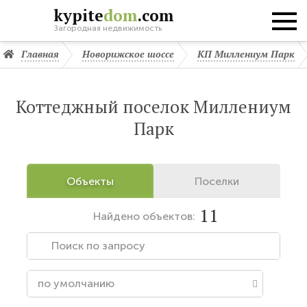
kypite
dom
.com
Загородная недвижимость
Главная
Новорижское шоссе
КП Миллениум Парк
Коттеджный поселок Миллениум
Парк
Объекты
Поселки
11
Найдено
объектов: