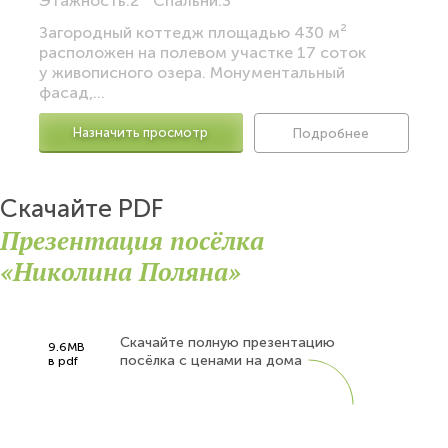
Этажность:
2
Спальни:
3
Загородный коттедж площадью 430 м²
расположен на полевом участке 17 соток
у живописного озера. Монументальный
фасад,...
Назначить просмотр
Подробнее
Скачайте PDF
Презентация посёлка
«Николина Поляна»
Скачайте полную презентацию
9.6MB
посёлка с ценами на дома
в pdf