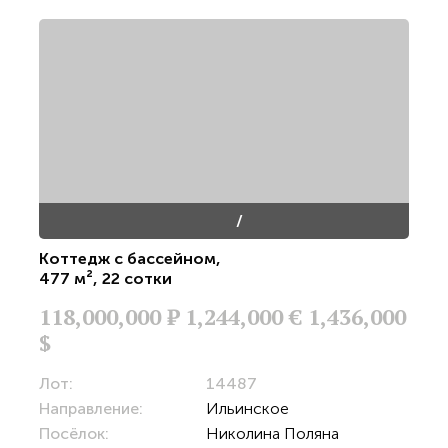
/
Коттедж с бассейном
,
477 м²
,
22 сотки
118,000,000
Р
1,244,000 €
1,436,000
$
Лот:
14487
Направление:
Ильинское
Посёлок:
Николина Поляна