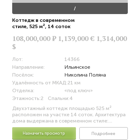
/
Коттедж в современном
стиле
,
525 м²
,
14 соток
108,000,000
Р
1,139,000 €
1,314,000
$
Лот:
14366
Направление:
Ильинское
Посёлок:
Николина Поляна
Удалённость от МКАД:
21 км
Отделка:
«под ключ»
Этажность:
2
Спальни:
4
Двухэтажный коттедж площадью 525 м²
расположен на участке 14 соток. Архитектура
дома выдержана в современном стиле:...
Назначить просмотр
Подробнее