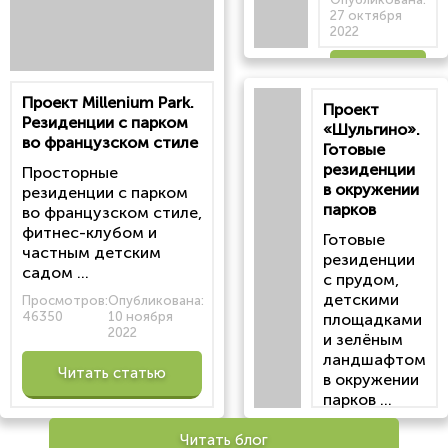
27 октября
2022
Читать
Проект Millenium Park.
Проект
статью
Резиденции с парком
«Шульгино».
во французском стиле
Готовые
резиденции
Просторные
в окружении
резиденции с парком
парков
во французском стиле,
фитнес-клубом и
Готовые
частным детским
резиденции
садом ...
с прудом,
детскими
Просмотров:
Опубликована:
46350
10 ноября
площадками
2022
и зелёным
ландшафтом
Читать статью
в окружении
парков ...
Просмотров:
Читать блог
100202