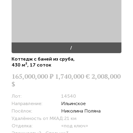
/
Коттедж с баней из сруба
,
430 м²
,
17 соток
165,000,000
Р
1,740,000 €
2,008,000
$
Лот:
14540
Направление:
Ильинское
Посёлок:
Николина Поляна
Удалённость от МКАД:
21 км
Отделка:
«под ключ»