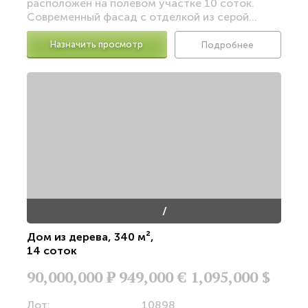
расположен на полевом участке 10 соток.
Современный фасад с отделкой из серой...
Назначить просмотр
Подробнее
/
Дом из дерева
,
340 м²
,
14 соток
90,000,000
Р
949,000 €
1,095,000 $
Лот:
10898