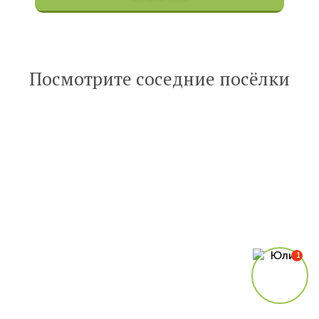
Опубликована:
6 октября 2022
Читать
Посмотрите соседние посёлки
статью