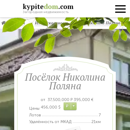
kypite
dom
.com
Загородная недвижимость
Главная
Ильинское шоссе
КП Николина Поляна
Посёлок Николина
Поляна
от
37,500,000
Р
395,000 €
Р
456,000 $
Цены
Лотов
7
Удалённость от МКАД
21км