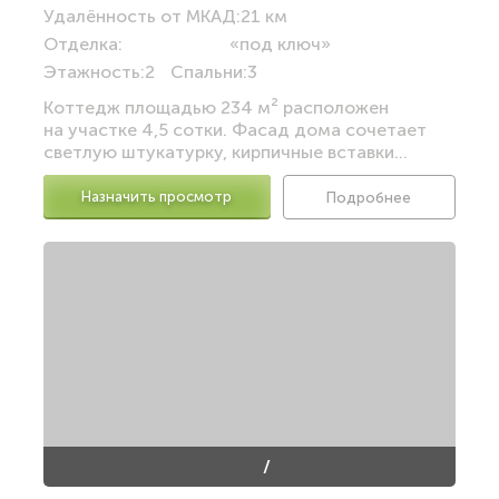
Удалённость от МКАД:
21 км
Отделка:
«под ключ»
Этажность:
2
Спальни:
3
Коттедж площадью 234 м² расположен
на участке 4,5 сотки. Фасад дома сочетает
светлую штукатурку, кирпичные вставки...
Назначить просмотр
Подробнее
/