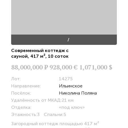
/
Современный коттедж с
сауной
,
417 м²
,
10 соток
88,000,000
Р
928,000 €
1,071,000 $
Лот:
14275
Направление:
Ильинское
Посёлок:
Николина Поляна
Удалённость от МКАД:
21 км
Отделка:
«под ключ»
Этажность:
3
Спальни:
5
Загородный коттедж площадью 417 м²