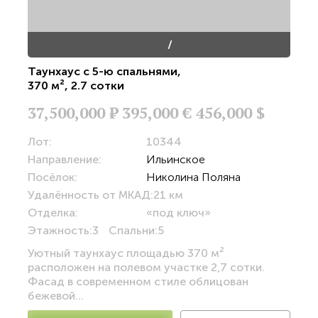
/
Таунхаус с 5-ю спальнями
,
370 м²
,
2.7 сотки
37,500,000
Р
395,000 €
456,000 $
Лот:
10344
Направление:
Ильинское
Посёлок:
Николина Поляна
Удалённость от МКАД:
21 км
Отделка:
«под ключ»
Этажность:
3
Спальни:
5
Уютный таунхаус площадью 370 м²
расположен на полевом участке 2,7 сотки.
Фасад в современном стиле облицован
бежевой...