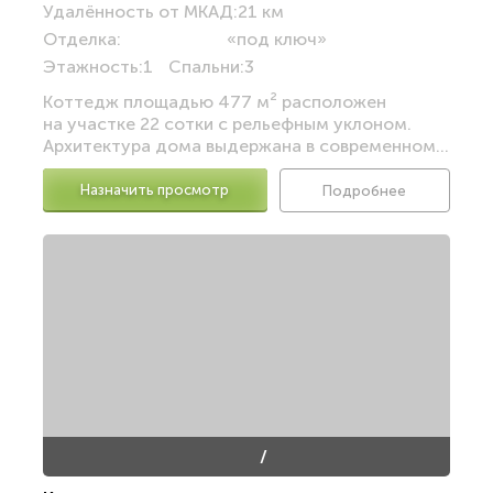
Удалённость от МКАД:
21 км
Отделка:
«под ключ»
Этажность:
1
Спальни:
3
Коттедж площадью 477 м² расположен
на участке 22 сотки с рельефным уклоном.
Архитектура дома выдержана в современном...
Назначить просмотр
Подробнее
/