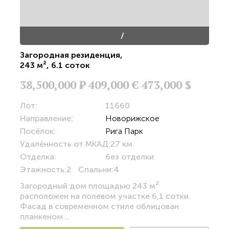
/
Загородная резиденция
,
243 м²
,
6.1 соток
38,500,000
Р
409,000 €
473,000 $
Лот:
11660
Направление:
Новорижское
Посёлок:
Рига Парк
Удалённость от МКАД:
27 км
Отделка:
без отделки
Этажность:
2
Спальни:
4
Загородный дом площадью 243 м²
расположен на полевом участке 6,1 сотки.
Фасад в современном стиле облицован
планкеном...