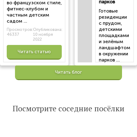
парков
во французском стиле,
фитнес-клубом и
Готовые
частным детским
резиденции
садом ...
с прудом,
детскими
Просмотров:
Опубликована:
46337
10 ноября
площадками
2022
и зелёным
ландшафтом
Читать статью
в окружении
парков ...
Просмотров:
Читать блог
100200
Опубликована:
6 октября 2022
Читать
Посмотрите соседние посёлки
статью