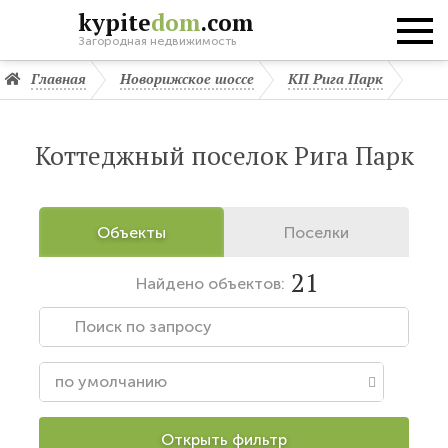
kypite
dom
.com
Загородная недвижимость
Главная
Новорижское шоссе
КП Рига Парк
Коттеджный поселок Рига Парк
Объекты
Поселки
21
Найдено
объектов:
Открыть фильтр