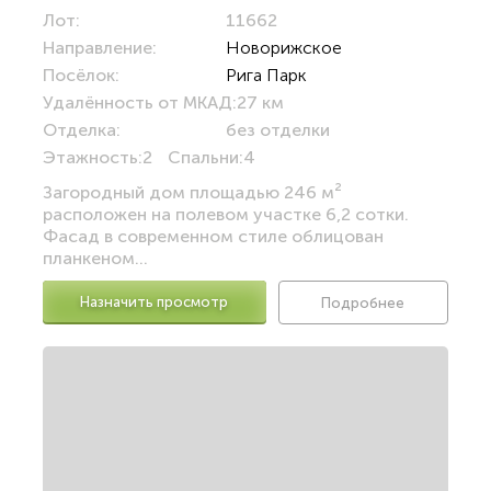
Лот:
11662
Направление:
Новорижское
Посёлок:
Рига Парк
Удалённость от МКАД:
27 км
Отделка:
без отделки
Этажность:
2
Спальни:
4
Загородный дом площадью 246 м²
расположен на полевом участке 6,2 сотки.
Фасад в современном стиле облицован
планкеном...
Назначить просмотр
Подробнее