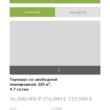
списком
на карте
/
Таунхаус со свободной
планировкой
,
225 м²
,
4.7 сотки
26,000,000
Р
276,000 €
319,000 $
Лот:
13388