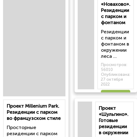
«Новахово».
Резиденции
с парком и
фонтаном
Резиденции
с парком и
фонтаном в
окружении
леса ...
Просмотров:
56010
Опубликована:
27 октября
2022
Читать
Проект Millenium Park.
Проект
статью
Резиденции с парком
«Шульгино».
во французском стиле
Готовые
резиденции
Просторные
в окружении
резиденции с парком