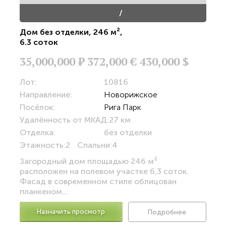
/
Дом без отделки
,
246 м²
,
6.3 соток
35,000,000
Р
372,000 €
430,000 $
Лот:
10816
Направление:
Новорижское
Посёлок:
Рига Парк
Удалённость от МКАД:
27 км
Отделка:
без отделки
Этажность:
2
Спальни:
4
Загородный дом площадью 246 м²
расположен на полевом участке 6,3 соток.
Фасад в современном стиле облицован
планкеном...
Назначить просмотр
Подробнее