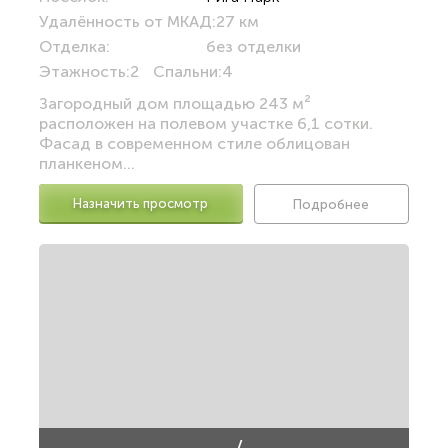
Удалённость от МКАД:
27 км
Отделка:
без отделки
Этажность:
2
Спальни:
4
Загородный дом площадью 243 м²
расположен на полевом участке 6,1 сотки.
Фасад в современном стиле облицован
планкеном...
Назначить просмотр
Подробнее
/