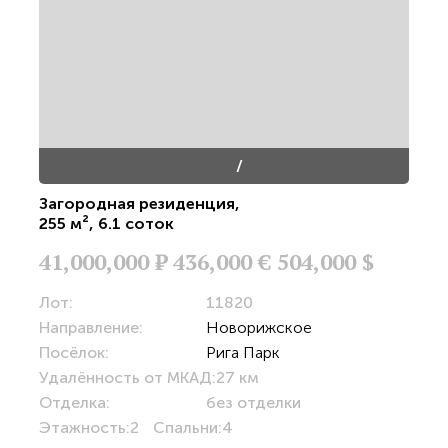
/
Загородная резиденция
,
255 м²
,
6.1 соток
41,000,000
Р
436,000 €
504,000 $
Лот:
11820
Направление:
Новорижское
Посёлок:
Рига Парк
Удалённость от МКАД:
27 км
Отделка:
без отделки
Этажность:
2
Спальни:
4