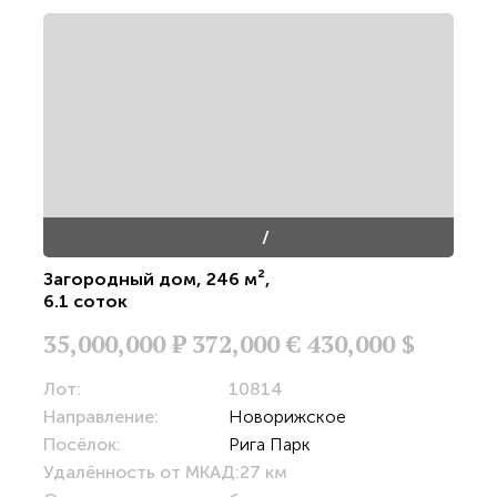
/
Загородный дом
,
246 м²
,
6.1 соток
35,000,000
Р
372,000 €
430,000 $
Лот:
10814
Направление:
Новорижское
Посёлок:
Рига Парк
Удалённость от МКАД:
27 км