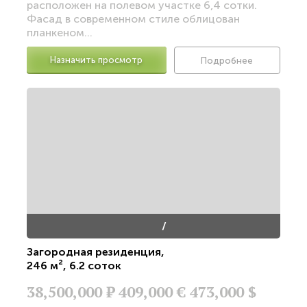
расположен на полевом участке 6,4 сотки.
Фасад в современном стиле облицован
планкеном...
Назначить просмотр
Подробнее
/
Загородная резиденция
,
246 м²
,
6.2 соток
38,500,000
Р
409,000 €
473,000 $