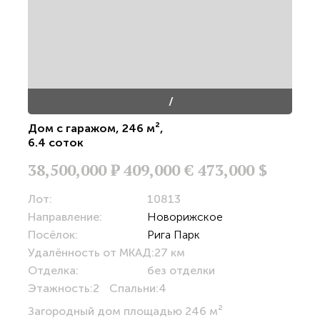
/
Дом с гаражом
,
246 м²
,
6.4 соток
38,500,000
Р
409,000 €
473,000 $
Лот:
10813
Направление:
Новорижское
Посёлок:
Рига Парк
Удалённость от МКАД:
27 км
Отделка:
без отделки
Этажность:
2
Спальни:
4
Загородный дом площадью 246 м²