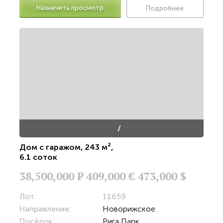
Назначить просмотр
Подробнее
/
Дом с гаражом
,
243 м²
,
6.1 соток
38,500,000
Р
409,000 €
473,000 $
Лот:
11659
Направление:
Новорижское
Посёлок:
Рига Парк