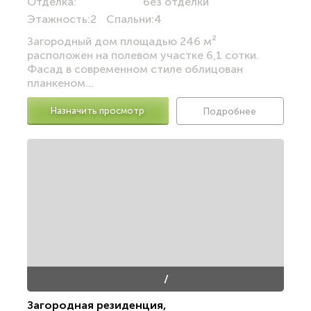
Отделка:
без отделки
Этажность:
2
Спальни:
4
Загородный дом площадью 246 м²
расположен на полевом участке 6,1 сотки.
Фасад в современном стиле облицован
планкеном...
Назначить просмотр
Подробнее
/
Загородная резиденция
,