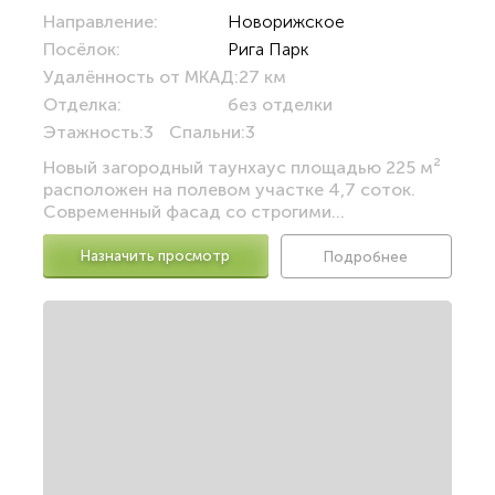
Направление:
Новорижское
Посёлок:
Рига Парк
Удалённость от МКАД:
27 км
Отделка:
без отделки
Этажность:
3
Спальни:
3
Новый загородный таунхаус площадью 225 м²
расположен на полевом участке 4,7 соток.
Современный фасад со строгими...
Назначить просмотр
Подробнее