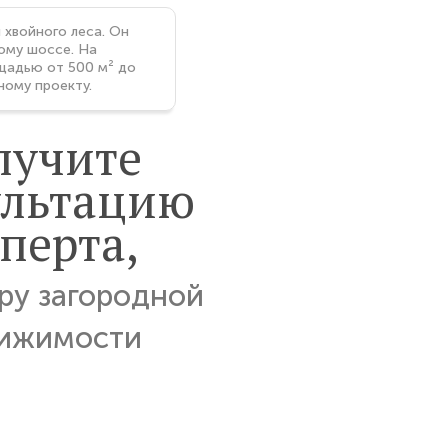
 хвойного леса. Он
ому шоссе. На
щадью от 500 м² до
ному проекту.
лучите
ультацию
перта,
ру загородной
ижимости