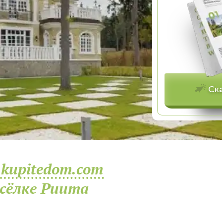
Ск
kupitedom.com
сёлке Риита