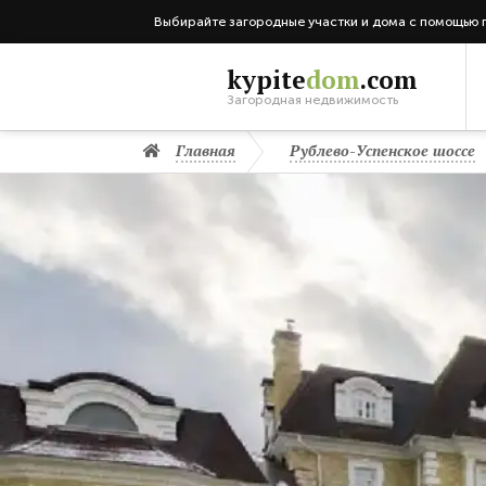
Выбирайте загородные участки и дома с помощью 
kypite
dom
.com
Загородная недвижимость
Главная
Рублево-Успенское шоссе