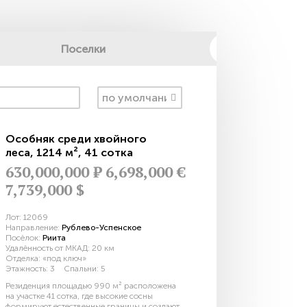
Поселки
Особняк среди хвойного
леса
,
1214 м²
,
41 сотка
630,000,000
Р
6,698,000 €
7,739,000 $
Лот:
12069
Направление:
Рублево-Успенское
Посёлок:
Риита
Удалённость от МКАД:
20 км
Отделка:
«под ключ»
Этажность:
3
Спальни:
5
Резиденция площадью 990 м² расположена
на участке 41 сотка, где высокие сосны
формируют естественные границы и создают...