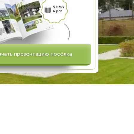
9.6MB
в pdf
ачать презентацию посёлка