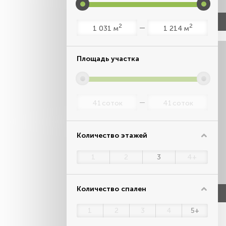
2
2
м
м
Площадь участка
соток
соток
Количество этажей
1
2
3
4+
Количество спален
1
2
3
4
5+