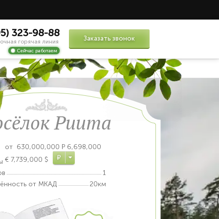
95) 323-98-88
Заказать звонок
очная горячая линия
Сейчас работаем
осёлок Риита
от
630,000,000
Р
6,698,000
Р
€
7,739,000 $
ы
ов
1
лённость от МКАД
20км