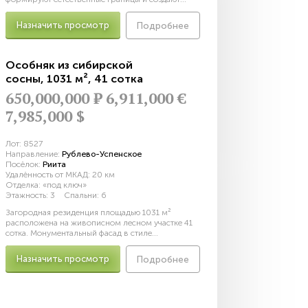
Назначить просмотр
Подробнее
Особняк из сибирской
сосны
,
1031 м²
,
41 сотка
650,000,000
Р
6,911,000 €
7,985,000 $
Лот:
8527
Направление:
Рублево-Успенское
Посёлок:
Риита
Удалённость от МКАД:
20 км
Отделка:
«под ключ»
Этажность:
3
Спальни:
6
Загородная резиденция площадью 1031 м²
расположена на живописном лесном участке 41
сотка. Монументальный фасад в стиле...
Назначить просмотр
Подробнее