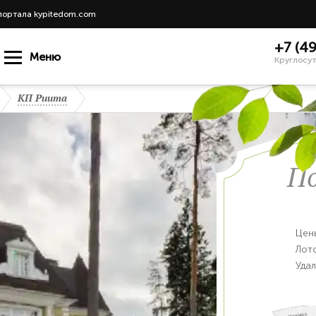
портала kypitedom.com
+7 (4
Меню
Круглосут
КП Риита
П
Цен
Лот
Уда