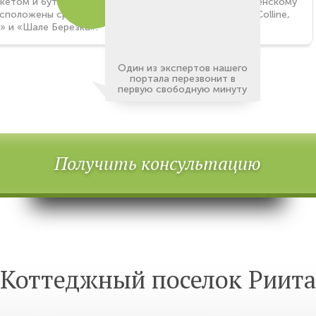
кетом и бутиками. В 15 минутах езды по Рублево-Успенскому
сположены сразу несколько элитных ресторанов: La Colline,
» и «Шале Березка».
Один из экспертов нашего
портала перезвонит в
первую свободную минуту
Получить консультацию
Коттеджный поселок Риита