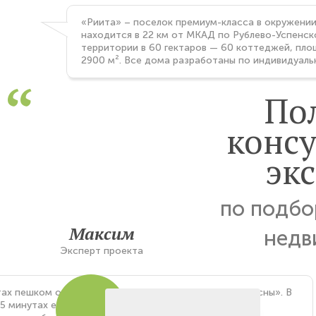
«Риита» – поселок премиум-класса в окружении
находится в 22 км от МКАД по Рублево-Успенск
территории в 60 гектаров — 60 коттеджей, пло
2900 м². Все дома разработаны по индивидуаль
По
конс
экс
по подбо
Максим
недв
Эксперт проекта
тах пешком от поселка находится частная школа «Сосны». В
5 минутах езды открыт торговый комплекс Lille с