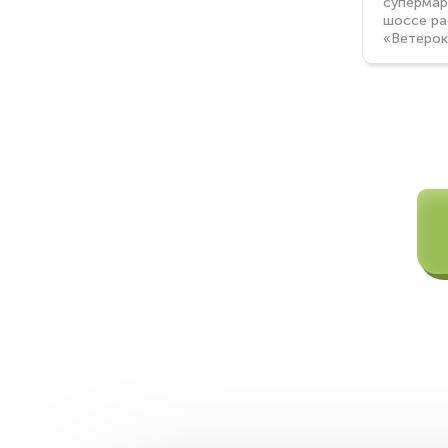
супермар
шоссе ра
«Ветерок