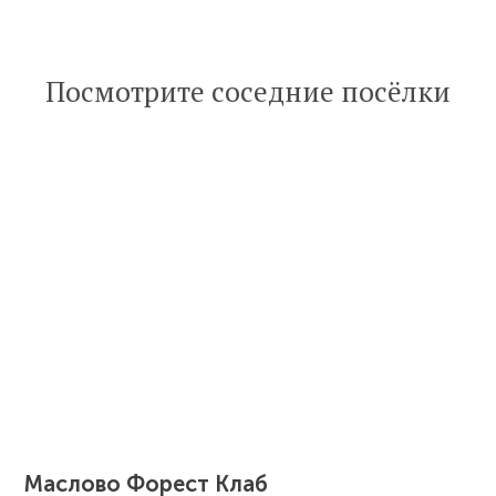
Читать
Посмотрите соседние посёлки
статью
Маслово Форест Клаб