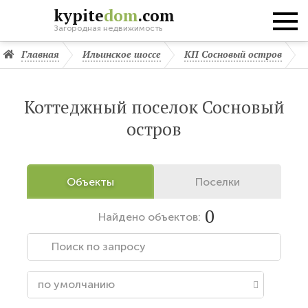
kypite
dom
.com
Загородная недвижимость
Главная
Ильинское шоссе
КП Сосновый остров
Коттеджный поселок Сосновый
остров
Объекты
Поселки
0
Найдено
объектов: