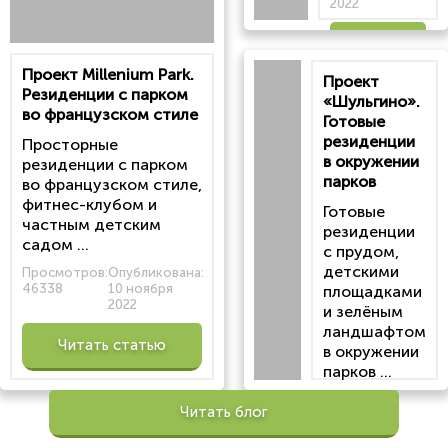
2022
Читать
Проект Millenium Park.
Проект
статью
Резиденции с парком
«Шульгино».
во французском стиле
Готовые
резиденции
Просторные
в окружении
резиденции с парком
парков
во французском стиле,
фитнес-клубом и
Готовые
частным детским
резиденции
садом ...
с прудом,
детскими
Просмотров:
Опубликована:
46338
10 ноября
площадками
2022
и зелёным
ландшафтом
Читать статью
в окружении
парков ...
Просмотров:
Читать блог
100201
Опубликована:
6 октября 2022