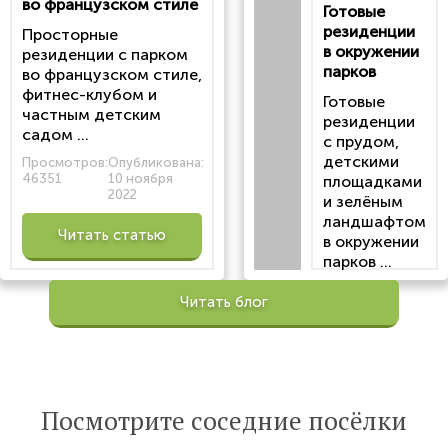
во французском стиле
Готовые
резиденции
Просторные
в окружении
резиденции с парком
парков
во французском стиле,
фитнес-клубом и
Готовые
частным детским
резиденции
садом ...
с прудом,
детскими
Просмотров:
Опубликована:
46351
10 ноября
площадками
2022
и зелёным
ландшафтом
Читать статью
в окружении
парков ...
Просмотров:
Читать блог
100202
Опубликована:
6 октября 2022
Читать
Посмотрите соседние посёлки
статью