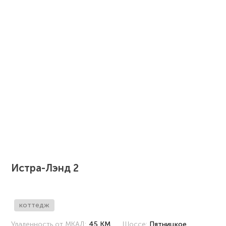
Истра-Лэнд 2
коттедж
Удаленность от МКАД:
45 КМ
Шоссе:
Пятницкое