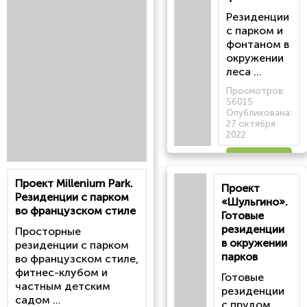
Резиденции
с парком и
фонтаном в
окружении
леса ...
Просмотров:
56015
Опубликована:
27 октября
2022
Читать
Проект Millenium Park.
Проект
статью
Резиденции с парком
«Шульгино».
во французском стиле
Готовые
резиденции
Просторные
в окружении
резиденции с парком
парков
во французском стиле,
фитнес-клубом и
Готовые
частным детским
резиденции
садом ...
с прудом,