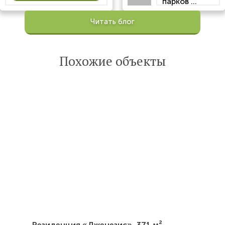
парков ...
Просмотров:
Читать блог
100201
Опубликована:
6 октября 2022
Похожие объекты
Читать
статью
Резиденция «Дженезис»,
371 м²