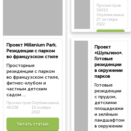
Просмотров:
56010
Опубликована:
27 октября
2022
Читать
Проект Millenium Park.
Проект
статью
Резиденции с парком
«Шульгино».
во французском стиле
Готовые
резиденции
Просторные
в окружении
резиденции с парком
парков
во французском стиле,
фитнес-клубом и
Готовые
частным детским
резиденции
садом ...
с прудом,
детскими
Просмотров:
Опубликована:
46338
10 ноября
площадками
2022
и зелёным
ландшафтом
Читать статью
в окружении