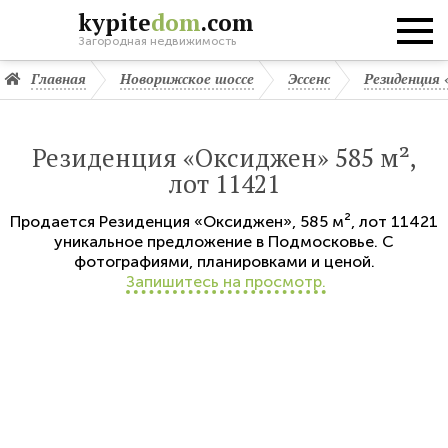
kypite
dom
.com
Загородная недвижимость
Главная
Новорижское шоссе
Эссенс
Резиденция
Резиденция «Оксиджен» 585 м²,
лот 11421
Продается
Резиденция «Оксиджен»
,
585 м²,
лот 11421
уникальное предложение в Подмосковье. С
фотографиями, планировками и ценой.
Запишитесь на просмотр.