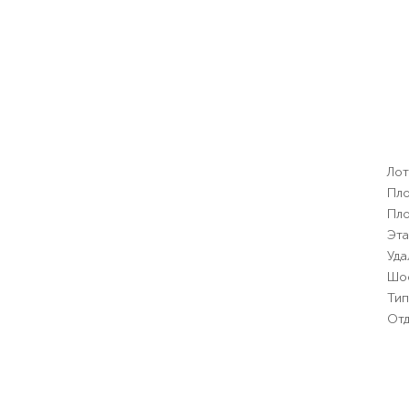
Лот
Пло
Пло
Эт
Уда
Шо
Тип
Отд