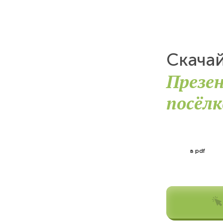
Скача
Презе
посёлк
в pdf