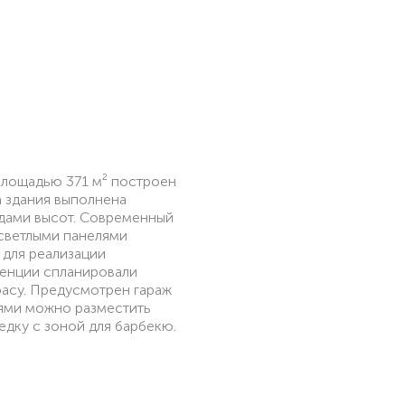
площадью 371 м² построен
а здания выполнена
адами высот. Современный
светлыми панелями
 для реализации
денции спланировали
расу. Предусмотрен гараж
ьями можно разместить
едку с зоной для барбекю.