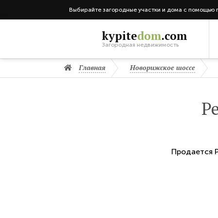
Выбирайте загородные участки и дома с помощью 
kypite
dom
.com
Загородная недвижимость
Главная
Новорижское шоссе
Р
Продается