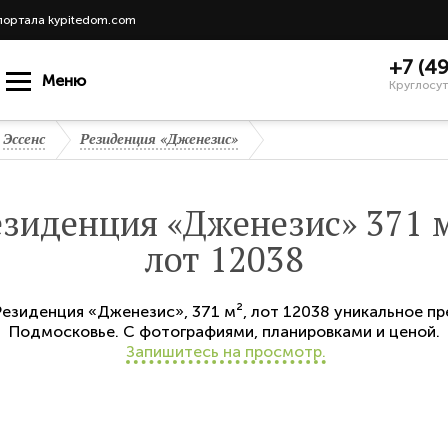
портала kypitedom.com
+7 (4
Меню
Круглосут
Эссенс
Резиденция «Дженезис»
езиденция «Дженезис» 371 м
лот 12038
Резиденция «Дженезис»
,
371 м²,
лот 12038
уникальное пр
Подмосковье. С фотографиями, планировками и ценой.
Запишитесь на просмотр.