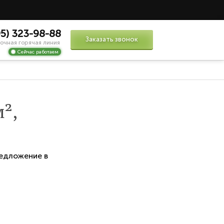
95) 323-98-88
Заказать звонок
очная горячая линия
Сейчас работаем
²,
едложение в