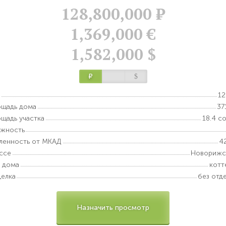
128,800,000
Р
1,369,000 €
1,582,000 $
Р
$
12
щадь дома
37
щадь участка
18.4 с
ажность
ленность от МКАД
4
ссе
Новорижс
 дома
котт
елка
без отд
Назначить просмотр