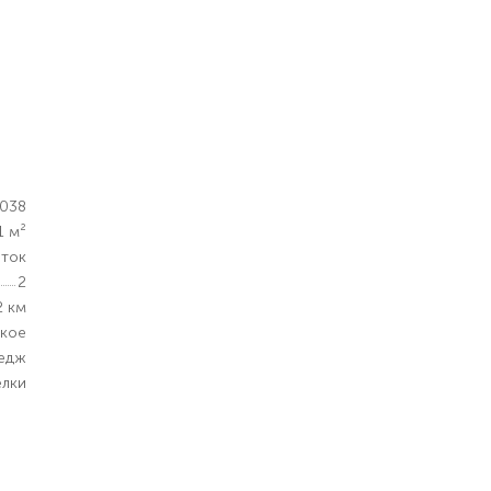
038
1 м²
оток
2
2 км
кое
едж
елки