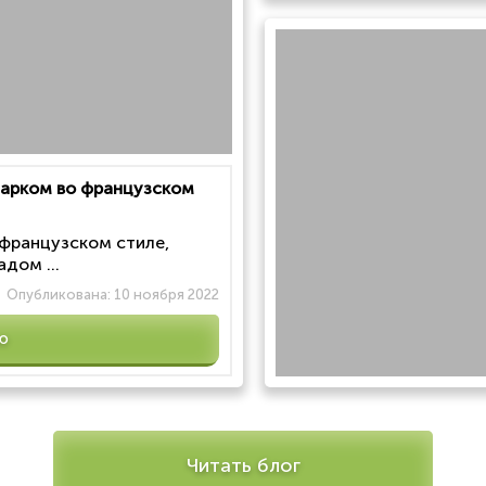
 парком во французском
 французском стиле,
дом ...
Опубликована:
10 ноября 2022
ю
Читать блог