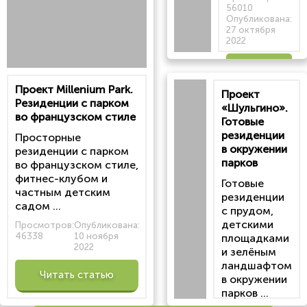
56010
Опубликована:
27 октября
2022
Читать
Проект Millenium Park.
Проект
статью
Резиденции с парком
«Шульгино».
во французском стиле
Готовые
резиденции
Просторные
в окружении
резиденции с парком
парков
во французском стиле,
фитнес-клубом и
Готовые
частным детским
резиденции
садом ...
с прудом,
детскими
Просмотров:
Опубликована:
46338
10 ноября
площадками
2022
и зелёным
ландшафтом
Читать статью
в окружении
парков ...